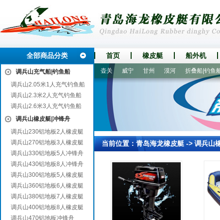
全部商品分类
首页
橡皮艇
船外机
抚远
陆良
大竹
蚌埠
壶关
威宁
甘州
漠河
折叠船|钓鱼船
调兵山充气船|钓鱼船
调兵山2.05米1人充气钓鱼船
调兵山2.3米2人充气钓鱼船
调兵山2.6米3人充气钓鱼船
调兵山橡皮艇|冲锋舟
调兵山230铝地板2人橡皮艇
调兵山270铝地板3人橡皮艇
当前位置：
青岛海龙橡皮艇
->
调兵山
调兵山330铝地板5人冲锋舟
调兵山430铝地板8人冲锋舟
调兵山300铝地板5人橡皮艇
调兵山360铝地板6人橡皮艇
调兵山380铝地板7人橡皮艇
调兵山400铝地板8人橡皮艇
调兵山470铝地板冲锋舟