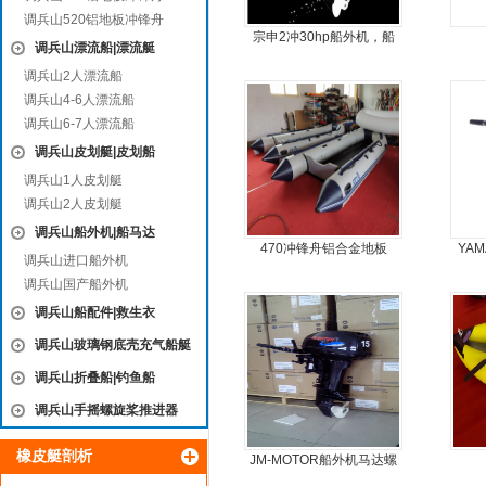
调兵山520铝地板冲锋舟
宗申2冲30hp船外机，船
调兵山漂流船|漂流艇
尾机，尾挂机，螺旋桨马
调兵山2人漂流船
达推进器
调兵山4-6人漂流船
调兵山6-7人漂流船
调兵山皮划艇|皮划船
调兵山1人皮划艇
调兵山2人皮划艇
调兵山船外机|船马达
470冲锋舟铝合金地板
YA
调兵山进口船外机
调兵山国产船外机
调兵山船配件|救生衣
调兵山玻璃钢底壳充气船艇
调兵山折叠船|钓鱼船
调兵山手摇螺旋桨推进器
橡皮艇剖析
JM-MOTOR船外机马达螺