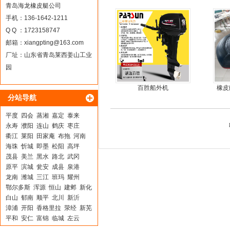
旋桨舷外机挂浆机
青岛海龙橡皮艇公司
手机：136-1642-1211
Q Q ：1723158747
邮箱：
xiangpting@163.com
厂址：山东省青岛莱西姜山工业
园
百胜船外机
橡皮
分站导航
平度
四会
蒸湘
嘉定
泰来
永寿
濮阳
连山
鹤庆
枣庄
衢江
莱阳
田家庵
布拖
河南
海珠
忻城
即墨
松阳
高坪
茂县
美兰
黑水
路北
武冈
原平
滨城
瓮安
成县
泉港
龙南
潍城
三江
班玛
耀州
鄂尔多斯
浑源
恒山
建邺
新化
白山
郁南
顺平
北川
新沂
漳浦
开阳
香格里拉
荥经
新芜
平和
安仁
富锦
临城
左云
泗县
略阳
潮南
百色
南乐