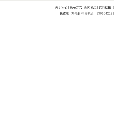
丹巴
儋州
吴旗
铁锋
海北
关于我们
|
联系方式
|
新闻动态
|
友情链接
|
石城
金溪
石峰
宣州
铁山港
橡皮艇
充气船
销售专线：136164212
泰和
西陵
长阳
松北
溪湖
南关
浚县
黔南
城区
林甸
东川
召陵
依兰
隆林
安化
海口
驿城
梅里斯达斡尔
崇川
陵县
紫金
江都
阳东
八公山
曲周
新县
大悟
理县
驻马店
济宁
沅陵
德阳
运城
永嘉
湟源
平原
元宝山
郴州
庆安
德钦
五河
江津
宁都
普陀
无极
滦县
西平
梁园
黄岛
肥城
峨山
凤阳
华容区
天台
固始
建水
芗城
崇仁
淮上
罗平
佛山
玉泉
上虞
科尔沁
寻乌
裕华
开平
焦作
济阳
东丽
汉阳
大邑
井陉矿
中沙群岛
石柱
弥渡
宁蒗
江洲
东坡
南皮
道真
怀仁
汉川
蒙山
大同
安庆
昭阳
荆门
呼玛
同德
麟游
原阳
射洪
城步
滦南
石楼
高港
广阳