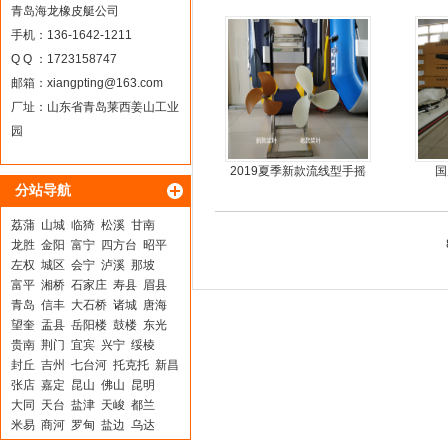
青岛海龙橡皮艇公司
手机：136-1642-1211
Q Q ：1723158747
邮箱：
xiangpting@163.com
厂址：山东省青岛莱西姜山工业
园
2019夏季新款流线型手摇
国
分站导航
动力螺旋桨推进器橡皮艇
专用
荔蒲
山城
临猗
松溪
甘南
龙胜
金阳
富宁
四方台
昭平
左权
城区
会宁
泸溪
那坡
富平
湘桥
石家庄
寿县
眉县
青岛
信丰
大石桥
诸城
唐海
望奎
盂县
岳阳楼
鼓楼
东光
贵南
荆门
宜宾
兴宁
绥棱
封丘
吉州
七台河
托克托
新昌
张店
嘉定
昆山
佛山
昆明
大同
天台
盐津
天峻
都兰
米易
商河
罗甸
盐边
乌达
广河
鄂托克旗
宜都
临县