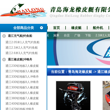
全部商品分类
首页
橡皮艇
船外机
固
永修
武昌
承德
阿城
施秉
自贡
广饶
下陆
2.3米2人充
通江充气船|钓鱼船
通江2.05米1人充气钓鱼船
通江2.3米2人充气钓鱼船
通江2.6米3人充气钓鱼船
通江橡皮艇|冲锋舟
通江230铝地板2人橡皮艇
通江270铝地板3人橡皮艇
当前位置：
青岛海龙橡皮艇
->
通江橡
通江330铝地板5人冲锋舟
通江430铝地板8人冲锋舟
通江300铝地板5人橡皮艇
通江360铝地板6人橡皮艇
通江380铝地板7人橡皮艇
通江400铝地板8人橡皮艇
通江470铝地板冲锋舟