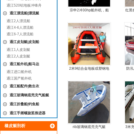
通江520铝地板冲锋舟
宗申2冲30hp船外机，船
红黑
通江漂流船|漂流艇
尾机，尾挂机，螺旋桨马
通江2人漂流船
达推进器
通江4-6人漂流船
通江6-7人漂流船
通江皮划艇|皮划船
通江1人皮划艇
通江2人皮划艇
通江船外机|船马达
2米9铝合金地板或塑钢地
防汛
通江进口船外机
板4人可挂机橡皮艇，冲锋
通江国产船外机
舟
通江船配件|救生衣
通江玻璃钢底壳充气船艇
通江折叠船|钓鱼船
通江手摇螺旋桨推进器
橡皮艇剖析
rib玻璃钢底壳充气艇
3米