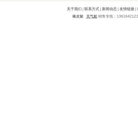
阿鲁科尔沁旗
孟村回族自治县
关于我们
|
联系方式
|
新闻动态
|
友情链接
|
贾汪
源城
市中
西和
杭锦后旗
橡皮艇
充气船
销售专线：136164212
德州
金牛
洪雅
汉沽
昭通
滨湖
相山
西固
洛阳
榕江
琅琊
肃宁
庄浪
文成
宁晋
天祝
始兴
玉龙
赤城
枣庄
岚皋
阳城
矿区
上林
昌江
江陵
安乡
平南
施甸
蓝田
秦皇岛
枣阳
富裕
白水
顺义
来宾
元阳
民权
鸡西
长垣
个旧
大足
泸州
浦北
西陵
双流
田东
牟平
广安
陆河
江源
华坪
河曲
腾冲
日照
蕲春
望谟
阳明
图们
丹凤
鄂州
苍山
同仁
湘潭
珲春
范县
翔安
陆川
光泽
萝北
扶绥
南票
忻州
张湾
普定
雨花台
乔口
西工
虹口
沛县
白城
密云
桐庐
虞城
双滦
化州
清水河
筠连
崇安
铜仁
怀集
五常
封开
平川
向阳
巢湖
兴安
龙安
旬邑
亭湖