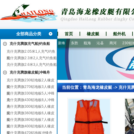
全部商品分类
首页
橡皮艇
船外机
彦淖尔
连南
新邵
宿州
新绛
东胜
瓯海
沁县
商河
230铝地
克什克腾旗充气船|钓鱼船
克什克腾旗2.05米1人充气钓鱼
船
克什克腾旗2.3米2人充气钓鱼船
克什克腾旗2.6米3人充气钓鱼船
克什克腾旗橡皮艇|冲锋舟
克什克腾旗230铝地板2人橡皮
艇
克什克腾旗270铝地板3人橡皮
当前位置：
青岛海龙橡皮艇
->
克什克
艇
克什克腾旗330铝地板5人冲锋
舟
克什克腾旗430铝地板8人冲锋
舟
克什克腾旗300铝地板5人橡皮
艇
克什克腾旗360铝地板6人橡皮
艇
克什克腾旗380铝地板7人橡皮
艇
克什克腾旗400铝地板8人橡皮
艇
克什克腾旗470铝地板冲锋舟