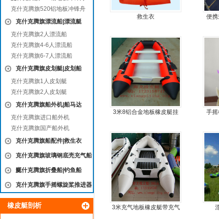
克什克腾旗520铝地板冲锋舟
救生衣
便携
克什克腾旗漂流船|漂流艇
克什克腾旗2人漂流船
克什克腾旗4-6人漂流船
克什克腾旗6-7人漂流船
克什克腾旗皮划艇|皮划船
克什克腾旗1人皮划艇
克什克腾旗2人皮划艇
克什克腾旗船外机|船马达
3米8铝合金地板橡皮艇挂
手摇
克什克腾旗进口船外机
机艇动力艇
手
克什克腾旗国产船外机
克什克腾旗船配件|救生衣
克什克腾旗玻璃钢底壳充气船
艇
克什克腾旗折叠船|钓鱼船
克什克腾旗手摇螺旋桨推进器
橡皮艇剖析
3米充气地板橡皮艇带充气