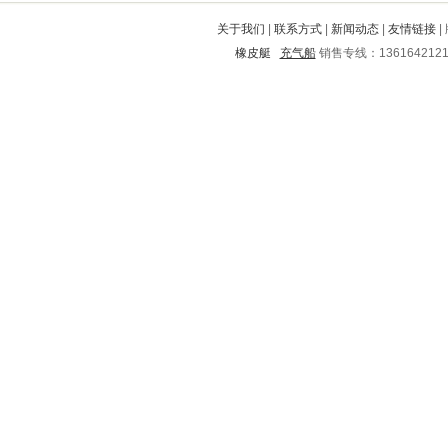
荔城
东丽
赤峰
廉江
中方
关于我们
|
联系方式
|
新闻动态
|
友情链接
|
兴宾
永寿
故城
雁峰
恩平
橡皮艇
充气船
销售专线：136164212
金堂
永丰
益阳
永兴
绵竹
临汾
隆尧
西岗
威远
句容
郴州
漳县
丽江
新安
新荣
黄岩
界首
泸定
和县
盱眙
山阴
龙山
鄂托克前旗
无为
孟州
巨鹿
沙县
鸡泽
阳山
木里
鼓楼
嘉善
东山
定海
舒城
万盛
盐津
江北
苍溪
咸安
慈溪
鱼台
西区
乐陵
甘州
嘉祥
东方
晋江
龙亭
汉阳
晋宁
洛川
苏尼特
望城
淳化
田阳
光泽
烈山
枣阳
张家界
浮山
宁安
营山
淇县
祁阳
碌曲
汝阳
景德镇
云浮
贡山
大厂回族自治县
鲤城
陆良
黄山
漳平
从江
榆社
雁江
戚墅堰
石门
那坡
大埔
蓝田
银海
上犹
关岭
鹿邑
景宁
裕华
博白
濮阳
安义
莆田
禅城
谷城
英山
珙县