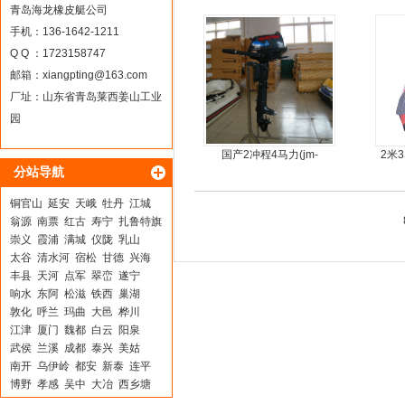
龙骨
青岛海龙橡皮艇公司
手机：136-1642-1211
Q Q ：1723158747
邮箱：
xiangpting@163.com
厂址：山东省青岛莱西姜山工业
园
国产2冲程4马力(jm-
2米
分站导航
moter)船外机
艇
铜官山
延安
天峨
牡丹
江城
翁源
南票
红古
寿宁
扎鲁特旗
崇义
霞浦
满城
仪陇
乳山
太谷
清水河
宿松
甘德
兴海
丰县
天河
点军
翠峦
遂宁
响水
东阿
松滋
铁西
巢湖
敦化
呼兰
玛曲
大邑
桦川
江津
厦门
魏都
白云
阳泉
武侯
兰溪
成都
泰兴
美姑
南开
乌伊岭
都安
新泰
连平
博野
孝感
吴中
大冶
西乡塘
敦煌
京山
南关
犍为
扶沟