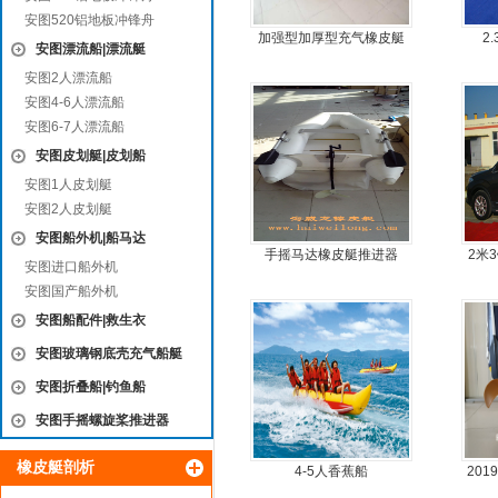
安图520铝地板冲锋舟
加强型加厚型充气橡皮艇
2
安图漂流船|漂流艇
安图2人漂流船
安图4-6人漂流船
安图6-7人漂流船
安图皮划艇|皮划船
安图1人皮划艇
安图2人皮划艇
安图船外机|船马达
手摇马达橡皮艇推进器
2米
安图进口船外机
安图国产船外机
安图船配件|救生衣
安图玻璃钢底壳充气船艇
安图折叠船|钓鱼船
安图手摇螺旋桨推进器
橡皮艇剖析
4-5人香蕉船
20