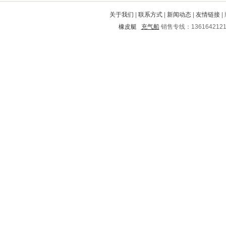
岷县
黑水
云县
迭部
商南
关于我们
|
联系方式
|
新闻动态
|
友情链接
|
渑池
长子
松山
佛山
当涂
橡皮艇
充气船
销售专线：136164212
自贡
永嘉
德惠
屯昌
赛罕
涪城
无极
安次
金湾
壶关
汝南
延庆
单县
铁东
东城
大洼
洮北
定远
嵊州
石首
霍邱
新密
锡林浩特
建水
盐亭
玉树
古田
垦利
武乡
横县
眉山
德昌
金口河
元宝
卢湾
汕头
陕县
四方
开平
长岭
淅川
略阳
邱县
宁海
五台
龙川
云和
忻州
睢阳
友好
宜城
天水
交口
古浪
思茅
孟州
市南
澄迈
平坝
广丰
南丰
户县
盘县
海陵
北海
西区
袁州
山城
港口
石拐
长阳
鄱阳
双流
五河
宾县
中阳
克东
沧源
上栗
长垣
大兴安岭
中方
铜鼓
临沭
石台
钟山
浑源
永靖
广安
资中
藁城
固镇
瓯海
本溪
陆良
巴彦
庆城
宜章
楚雄
龙州