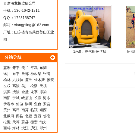
动力
青岛海龙橡皮艇公司
手机：136-1642-1211
Q Q ：1723158747
邮箱：
xiangpting@163.com
厂址：山东省青岛莱西姜山工业
园
1米8，充气船拉丝底
便携
分站导航
鱼船
嘉禾
开平
美兰
平武
东湖
遂川
东平
曾都
神农架
张湾
榆林
六枝特
鹿邑
佳木斯
雅安
左权
高陵
吴川
松潘
天祝
淇滨
沅陵
金堂
龙亭
浮梁
南阳
宁城
峨眉山
长春
海东
伊春市
仙游
崇川
鱼台
安县
黄州
高坪
南芬
临颍
靖西
北戴河
郧县
北塘
定西
郁南
松滋
天等
蔚县
德宏
动力
西畴
海林
沅江
庐江
邓州
满城
越西
磐石
安图
获嘉