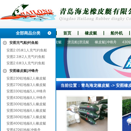
全部商品分类
首页
橡皮艇
船外机
叠船|钓鱼船
270铝地板3人橡皮艇
漂流船|漂流艇
橡皮艇|冲锋舟
430铝
安图充气船|钓鱼船
安图2.05米1人充气钓鱼船
安图2.3米2人充气钓鱼船
安图2.6米3人充气钓鱼船
安图橡皮艇|冲锋舟
安图230铝地板2人橡皮艇
安图270铝地板3人橡皮艇
当前位置：
青岛海龙橡皮艇
->
安图橡
安图330铝地板5人冲锋舟
安图430铝地板8人冲锋舟
安图300铝地板5人橡皮艇
安图360铝地板6人橡皮艇
安图380铝地板7人橡皮艇
安图400铝地板8人橡皮艇
安图470铝地板冲锋舟