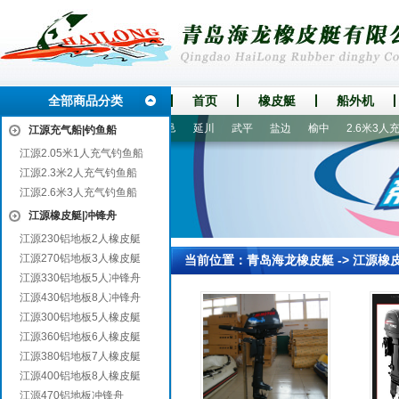
全部商品分类
首页
橡皮艇
船外机
县
柳林
汉川
勃利
鹿邑
延川
武平
盐边
榆中
2.6米3人充
江源充气船|钓鱼船
江源2.05米1人充气钓鱼船
江源2.3米2人充气钓鱼船
江源2.6米3人充气钓鱼船
江源橡皮艇|冲锋舟
江源230铝地板2人橡皮艇
江源270铝地板3人橡皮艇
当前位置：
青岛海龙橡皮艇
->
江源橡
江源330铝地板5人冲锋舟
江源430铝地板8人冲锋舟
江源300铝地板5人橡皮艇
江源360铝地板6人橡皮艇
江源380铝地板7人橡皮艇
江源400铝地板8人橡皮艇
江源470铝地板冲锋舟