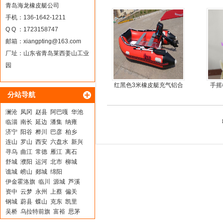
5人可挂机橡皮艇，冲锋
青岛海龙橡皮艇公司
舟，动力艇
手机：136-1642-1211
Q Q ：1723158747
邮箱：
xiangpting@163.com
厂址：山东省青岛莱西姜山工业
园
红黑色3米橡皮艇充气铝合
手摇
分站导航
金地板
手
澜沧
凤冈
赵县
阿巴嘎
华池
临淄
南长
延边
潘集
纳雍
济宁
阳谷
桦川
巴彦
柏乡
连山
罗山
西安
六盘水
新兴
寻乌
曲江
常德
雁江
离石
舒城
濮阳
运河
北市
柳城
谯城
崂山
郯城
绵阳
伊金霍洛旗
临川
源城
芦溪
资中
云梦
永州
上蔡
偏关
钢城
蔚县
蝶山
克东
凯里
吴桥
乌拉特前旗
富裕
思茅
秦城
彰武
武邑
余姚
商南