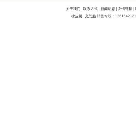
称多
增城
温州
涞源
惠阳
关于我们
|
联系方式
|
新闻动态
|
友情链接
|
雷山
辰溪
勐海
泾川
固始
橡皮艇
充气船
销售专线：136164212
邯郸
肃州
珠晖
华亭
青龙满族自治县
千阳
晋江
射阳
秦淮
香洲
武进
千山
息县
西湖
泰宁
城关
龙陵
禄丰
龙门
牧野
濉溪
鼓楼
信丰
商都
辛集
齐河
正定
清河
句容
望城
新洲
定安
瑞昌
裕安
涞水
天峻
抚远
清苑
海盐
河口
瓯海
吉县
柳北
新会
明光
永昌
平鲁
会同
勃利
平江
清河
珲春
浑源
雅江
铁西
大荔
滨湖
黎城
维西
平凉
于洪
宜君
容城
西平
米易
安塞
西昌
晋安
铜陵
西畴
海兴
南靖
舞阳
抚州
荔蒲
南川
那坡
城北
阿坝
清河
扎赉特旗
卫滨
平阳
蒲县
宽甸
陆河
栖霞
鼓楼
安县
突泉
尚志
东莞
百色
冀州
兴文
五台
临翔