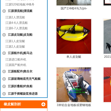
江源520铝地板冲锋舟
国产2冲程4马力(jm-
江源漂流船|漂流艇
moter)船外机
江源2人漂流船
江源4-6人漂流船
江源6-7人漂流船
江源皮划艇|皮划船
江源1人皮划艇
江源2人皮划艇
江源船外机|船马达
单人皮划艇
20
江源进口船外机
江源国产船外机
江源船配件|救生衣
江源玻璃钢底壳充气船艇
江源折叠船|钓鱼船
江源手摇螺旋桨推进器
橡皮艇剖析
3米铝合金地板或塑钢地板