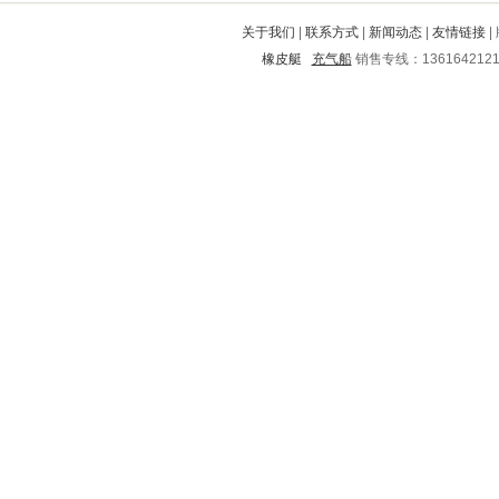
达拉特旗
北碚
武昌
凌云
五峰
关于我们
|
联系方式
|
新闻动态
|
友情链接
|
崂山
市中
三都
稻城
冷水江
橡皮艇
充气船
销售专线：136164212
惠民
恭城
南涧
万宁
晋州
淮安
红星
通河
上甘岭
三江
龙泉驿
雷波
睢宁
大姚
双滦
杜尔伯特
黄石
西秀
漯河
建德
琼山
常州
秀峰
登封
耒阳
龙里
安陆
北道
贵阳
缙云
镇康
蒲城
固镇
屏山
高唐
椒江
澜沧
武义
灵台
清苑
如东
睢阳
禄丰
吉安
临汾
静宁
三台
和政
通海
江干
龙州
景德镇
肃州
南溪
矿区
松潘
马尾
靖州
柏乡
洮南
汉中
广元
城厢
金沙
站前
蒙自
双柏
太子河
迪庆
芳村
兴化
威远
象山
沈河
红岗
丰南
乐山
辛集
阜南
仓山
道外
武威
宜城
宜阳
东阳
柘城
克山
新青
淇县
团风
桥西
镜湖
相城
天宁
长白
方山
容城
崇州
遂宁
惠来