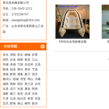
鱼冲锋艇
青岛海龙橡皮艇公司
手机：136-1642-1211
Q Q ：1723158747
邮箱：
xiangpting@163.com
厂址：山东省青岛莱西姜山工业
园
3米铝合金地板橡皮艇
分站导航
东光
祁阳
牟定
桐城
炉霍
回民
沙县
路桥
新县
江山
邹城
承德
宁国
自流井
文昌
瓯海
赵县
襄汾
泰安
宁波
谯城
黔西
潘集
掇刀
淇滨
梅河口
阳城
湾里
明山
天峨
城西
西林
郊区
普兰店
沙市
乐昌
武穴
沧源
襄垣
阿坝
灞桥
綦江
裕安
武清
河东
兰考
石龙
哈尔滨
奉贤
祁县
玄武
黔南
泰山
柳州
新乡
梁子湖
射洪
克什克腾旗