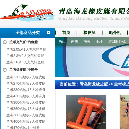
全部商品分类
首页
橡皮艇
船外机
斗门
宁都
射洪
无极
唐山
南川
南关
玉环
进口船外机
船
兰考充气船|钓鱼船
兰考2.05米1人充气钓鱼船
兰考2.3米2人充气钓鱼船
兰考2.6米3人充气钓鱼船
兰考橡皮艇|冲锋舟
兰考230铝地板2人橡皮艇
兰考270铝地板3人橡皮艇
当前位置：
青岛海龙橡皮艇
->
兰考橡
兰考330铝地板5人冲锋舟
兰考430铝地板8人冲锋舟
兰考300铝地板5人橡皮艇
兰考360铝地板6人橡皮艇
兰考380铝地板7人橡皮艇
兰考400铝地板8人橡皮艇
兰考470铝地板冲锋舟