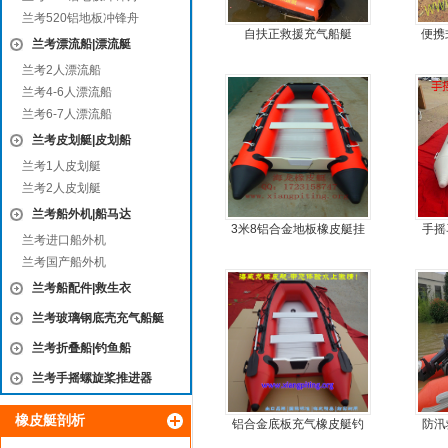
兰考520铝地板冲锋舟
自扶正救援充气船艇
便携
兰考漂流船|漂流艇
鱼船
兰考2人漂流船
兰考4-6人漂流船
兰考6-7人漂流船
兰考皮划艇|皮划船
兰考1人皮划艇
兰考2人皮划艇
兰考船外机|船马达
3米8铝合金地板橡皮艇挂
手摇
兰考进口船外机
机艇动力艇
兰考国产船外机
兰考船配件|救生衣
兰考玻璃钢底壳充气船艇
兰考折叠船|钓鱼船
兰考手摇螺旋桨推进器
橡皮艇剖析
铝合金底板充气橡皮艇钓
防汛