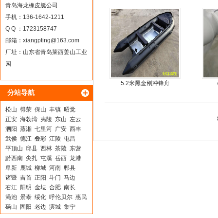
锋舟充气艇钓鱼船
青岛海龙橡皮艇公司
手机：136-1642-1211
Q Q ：1723158747
邮箱：
xiangpting@163.com
厂址：山东省青岛莱西姜山工业
园
5.2米黑金刚冲锋舟
分站导航
松山
得荣
保山
丰镇
昭觉
正安
海勃湾
夷陵
东山
左云
泗阳
蒸湘
七里河
广安
西丰
武侯
德江
叠彩
江陵
屯昌
平顶山
邱县
西林
茶陵
东营
黔西南
尖扎
屯溪
岳西
龙港
阜新
鹿城
柳城
河南
郫县
诸暨
吉首
正阳
斗门
马边
右江
阳明
金坛
合肥
南长
渑池
景泰
绥化
呼伦贝尔
惠民
砀山
固阳
老边
滨城
集宁
邵东
镇宁
阳山
独山
平定