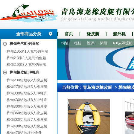
全部商品分类
首页
橡皮艇
船外机
珠海
韶山
文圣
章丘
铜陵
临桂
湟源
沭阳
4-6人漂流船
桦甸充气船|钓鱼船
桦甸2.05米1人充气钓鱼船
桦甸2.3米2人充气钓鱼船
桦甸2.6米3人充气钓鱼船
桦甸橡皮艇|冲锋舟
桦甸230铝地板2人橡皮艇
桦甸270铝地板3人橡皮艇
当前位置：
青岛海龙橡皮艇
->
桦甸橡
桦甸330铝地板5人冲锋舟
桦甸430铝地板8人冲锋舟
桦甸300铝地板5人橡皮艇
桦甸360铝地板6人橡皮艇
桦甸380铝地板7人橡皮艇
桦甸400铝地板8人橡皮艇
桦甸470铝地板冲锋舟