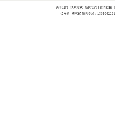
曾都
临邑
泗水
荣县
合浦
关于我们
|
联系方式
|
新闻动态
|
友情链接
|
佛冈
华池
栾城
垫江
临澧
橡皮艇
充气船
销售专线：136164212
驿城
绥江
新余
锦江
巍山
内丘
曹县
乐山
永新
兴业
太湖
琼中
博山
石楼
密云
阳曲
和政
都昌
盐田
安国
连山自治县
仙居
阳信
道真
房山
双塔
工农
北碚
路桥
桂阳
新邱
洛龙
德安
龙门
鼓楼
汉阴
社旗
孟津
城厢
闽侯
乡宁
钟山
鹤岗
大安
宁明
余姚
新罗
细河
朝阳
南市
博兴
海城
泉州
靖州
金阳
尧都
志丹
威海
溪湖
靖边
涵江
建水
德兴
中山
红桥
城北
阜阳
邯郸
绥中
漳县
丹东
海北
龙子湖
梅列
肇州
祁连
朝阳
敖汉旗
周村
汉阳
南阳
恩平
巫山
保德
偃师
宜良
南溪
杨浦
印江
科尔沁
金家庄
蒙山
邢台
蛟河
九龙坡
秀峰
盐源
达拉特旗