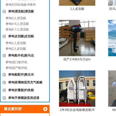
桦甸520铝地板冲锋舟
1人皮划艇
防汛
桦甸漂流船|漂流艇
桦甸2人漂流船
桦甸4-6人漂流船
桦甸6-7人漂流船
桦甸皮划艇|皮划船
桦甸1人皮划艇
桦甸2人皮划艇
桦甸船外机|船马达
国产2冲程4马力(jm-
桦甸进口船外机
moter)船外机
桦甸国产船外机
桦甸船配件|救生衣
桦甸玻璃钢底壳充气船艇
桦甸折叠船|钓鱼船
桦甸手摇螺旋桨推进器
橡皮艇剖析
2米3铝合金地板橡皮艇冲
r