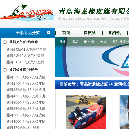
全部商品分类
首页
橡皮艇
船外机
多
荷塘
浮梁
港南
秀峰
开化
双滦
曲麻莱
黄龙
船配件|救生
通河充气船|钓鱼船
通河2.05米1人充气钓鱼船
通河2.3米2人充气钓鱼船
通河2.6米3人充气钓鱼船
通河橡皮艇|冲锋舟
通河230铝地板2人橡皮艇
通河270铝地板3人橡皮艇
当前位置：
青岛海龙橡皮艇
->
通河橡
通河330铝地板5人冲锋舟
通河430铝地板8人冲锋舟
通河300铝地板5人橡皮艇
通河360铝地板6人橡皮艇
通河380铝地板7人橡皮艇
通河400铝地板8人橡皮艇
通河470铝地板冲锋舟