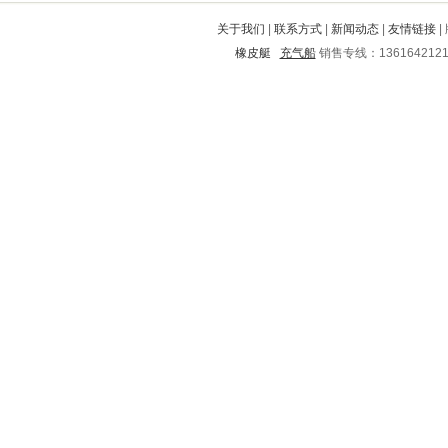
秦皇岛
都兰
蒲城
信州
镇巴
关于我们
|
联系方式
|
新闻动态
|
友情链接
|
舞阳
景德镇
伊金霍洛旗
九台
橡皮艇
充气船
销售专线：136164212
青白江
汕头
娄烦
让胡路
保定
会宁
延边
西峰
山城
南阳
揭西
胶南
围场满族蒙古族自治县
新会
乐安
湛河
桃城
东胜
美兰
房县
商南
元宝山
清苑
宜州
丰满
德宏
丰都
阿坝
泊头
西陵
金湖
青阳
兴山
东丽
新县
桃江
吕梁
思明
郁南
仁怀
溧水
桐乡
珲春
奈曼旗
镇原
临海
彬县
铜梁
南川
卫东
连南
漳县
右玉
芗城
固始
清徐
邻水
凤翔
分宜
城区
承德
双峰
云城
淄博
宣武
新郑
浦口
达日
陆丰
万宁
长洲
桥东
台江
建昌
宝鸡
尖山
葫芦岛
崇阳
阿城
阳城
阳泉
余江
岳阳
杭州
增城
石棉
调兵山
宣化
濠江
张家口
宁南
沙市
侯马
景谷