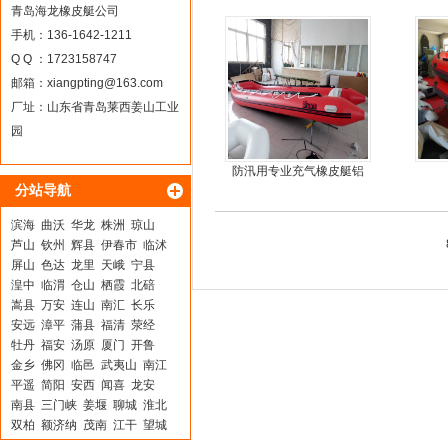
料
青岛海龙橡皮艇公司
手机：136-1642-1211
Q Q ：1723158747
邮箱：
xiangpting@163.com
厂址：山东省青岛莱西姜山工业
园
防汛用专业充气橡皮艇铝
分站导航
合金地板冲锋舟
滨海
曲沃
华龙
株洲
琼山
芦山
钦州
辉县
伊春市
临沭
屏山
色达
龙里
天峨
宁县
湟中
临渭
仓山
栖霞
北碚
嵩县
万安
连山
南汇
长乐
安远
漳平
蒲县
福清
荥经
牡丹
福安
汤原
厦门
开鲁
金乡
佛冈
临邑
武夷山
南江
平遥
简阳
安西
闻喜
龙安
南县
三门峡
姜堰
聊城
淮北
双柏
额济纳
茂南
江干
望城
桑植
荷泽
虎林
大新
滑县