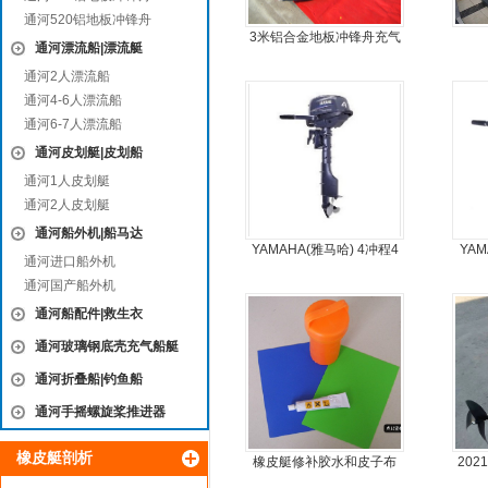
通河520铝地板冲锋舟
3米铝合金地板冲锋舟充气
通河漂流船|漂流艇
皮划艇
通河2人漂流船
通河4-6人漂流船
通河6-7人漂流船
通河皮划艇|皮划船
通河1人皮划艇
通河2人皮划艇
通河船外机|船马达
YAMAHA(雅马哈) 4冲程4
YA
通河进口船外机
马力船外机
通河国产船外机
通河船配件|救生衣
通河玻璃钢底壳充气船艇
通河折叠船|钓鱼船
通河手摇螺旋桨推进器
橡皮艇剖析
橡皮艇修补胶水和皮子布
20