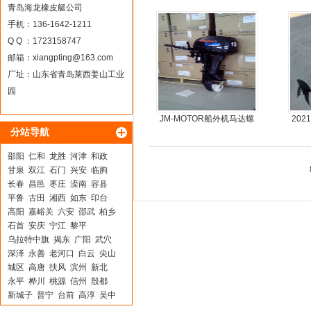
青岛海龙橡皮艇公司
手机：136-1642-1211
Q Q ：1723158747
邮箱：
xiangpting@163.com
厂址：山东省青岛莱西姜山工业
园
JM-MOTOR船外机马达螺
20
分站导航
旋桨舷外机挂浆机
邵阳
仁和
龙胜
河津
和政
甘泉
双江
石门
兴安
临朐
长春
昌邑
枣庄
滦南
容县
平鲁
古田
湘西
如东
印台
高阳
嘉峪关
六安
邵武
柏乡
石首
安庆
宁江
黎平
乌拉特中旗
揭东
广阳
武穴
深泽
永善
老河口
白云
尖山
城区
高唐
扶风
滨州
新北
永平
桦川
桃源
信州
殷都
新城子
普宁
台前
高淳
吴中
梁平
东宁
临安
汝阳
新建