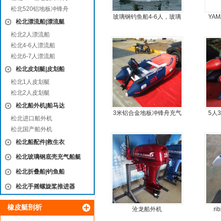
松北520铝地板冲锋舟
玻璃钢钓鱼船4-6人，玻璃
YA
松北漂流船|漂流艇
钢快艇冲锋舟钓鱼娱乐艇
松北2人漂流船
4.3米前操
松北4-6人漂流船
松北6-7人漂流船
松北皮划艇|皮划船
松北1人皮划艇
松北2人皮划艇
松北船外机|船马达
3米铝合金地板冲锋舟充气
5人
松北进口船外机
皮划艇
松北国产船外机
松北船配件|救生衣
松北玻璃钢底壳充气船艇
松北折叠船|钓鱼船
松北手摇螺旋桨推进器
橡皮艇剖析
沧龙船外机
r