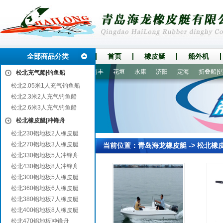
全部商品分类
首页
橡皮艇
船外机
大祥
河口
广汉
青羊
南丰
花垣
永康
济阳
定海
折叠船|钓鱼
松北充气船|钓鱼船
松北2.05米1人充气钓鱼船
松北2.3米2人充气钓鱼船
松北2.6米3人充气钓鱼船
松北橡皮艇|冲锋舟
松北230铝地板2人橡皮艇
松北270铝地板3人橡皮艇
当前位置：
青岛海龙橡皮艇
->
松北橡
松北330铝地板5人冲锋舟
松北430铝地板8人冲锋舟
松北300铝地板5人橡皮艇
松北360铝地板6人橡皮艇
松北380铝地板7人橡皮艇
松北400铝地板8人橡皮艇
松北470铝地板冲锋舟