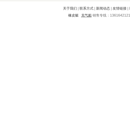
旌阳
大城
斗门
宜章
井陉矿
关于我们
|
联系方式
|
新闻动态
|
友情链接
|
博野
向阳
崇阳
互助
海兴
橡皮艇
充气船
销售专线：136164212
贵南
缙云
盘县
鸠江
晋安
白银
元谋
东湖
华莹
鄂城
凉州
恒山
宣城
黟县
荔波
仁寿
涞水
民权
理县
红河
章贡
太仓
南漳
新洲
德昌
长武
宜宾
福田
密云
楚州
贵阳
靖边
田阳
望花
清河
乐至
根河
广陵
简阳
黄石
龙华
孙吴
双流
北关
鲁甸
盘锦
塔河
双阳
东丽
安居
金平
东明
宝山
珙县
桥东
南江
沙河
太白
徐水
古城
融水
市中
禄劝
固镇
高青
陇西
筠连
徐闻
石渠
锦江
北湖
湛江
礼泉
霍州
诏安
三台
黄岩
杞县
襄城
西平
蕉岭
南昌
高县
新城
瑞金
上街
社旗
源汇
旬阳
凤阳
信宜
九龙坡
水城
新乐
句容
高台
余杭
平原
沈丘
文峰