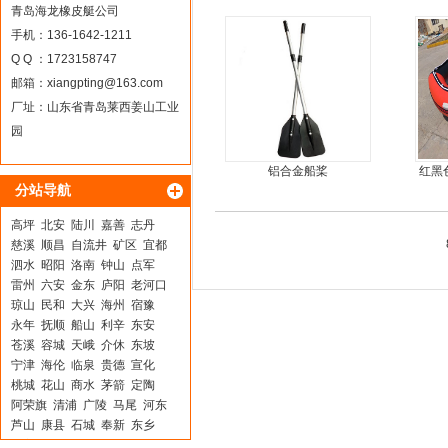
青岛海龙橡皮艇公司
手机：136-1642-1211
Q Q ：1723158747
邮箱：
xiangpting@163.com
厂址：山东省青岛莱西姜山工业
园
铝合金船桨
红黑
分站导航
高坪
北安
陆川
嘉善
志丹
慈溪
顺昌
自流井
矿区
宜都
泗水
昭阳
洛南
钟山
点军
雷州
六安
金东
庐阳
老河口
琼山
民和
大兴
海州
宿豫
永年
抚顺
船山
利辛
东安
苍溪
容城
天峨
介休
东坡
宁津
海伦
临泉
贵德
宣化
桃城
花山
商水
茅箭
定陶
阿荣旗
清浦
广陵
马尾
河东
芦山
康县
石城
奉新
东乡
长宁
泊头
栖霞
兰坪
涧西