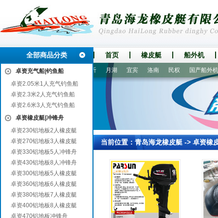
全部商品分类
首页
橡皮艇
船外机
坡
永德
扬中
福鼎
新沂
月湖
宜宾
洛南
民权
国产船外机
卓资充气船|钓鱼船
卓资2.05米1人充气钓鱼船
卓资2.3米2人充气钓鱼船
卓资2.6米3人充气钓鱼船
卓资橡皮艇|冲锋舟
卓资230铝地板2人橡皮艇
卓资270铝地板3人橡皮艇
当前位置：
青岛海龙橡皮艇
->
卓资橡
卓资330铝地板5人冲锋舟
卓资430铝地板8人冲锋舟
卓资300铝地板5人橡皮艇
卓资360铝地板6人橡皮艇
卓资380铝地板7人橡皮艇
卓资400铝地板8人橡皮艇
卓资470铝地板冲锋舟