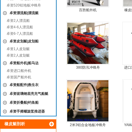
卓资520铝地板冲锋舟
百胜船外机
橡皮
卓资漂流船|漂流艇
卓资2人漂流船
卓资4-6人漂流船
卓资6-7人漂流船
卓资皮划艇|皮划船
卓资1人皮划艇
卓资2人皮划艇
卓资船外机|船马达
380防汛冲锋舟
进口
卓资进口船外机
卓资国产船外机
卓资船配件|救生衣
卓资玻璃钢底壳充气船艇
卓资折叠船|钓鱼船
卓资手摇螺旋桨推进器
橡皮艇剖析
2米3铝合金地板冲锋舟
YAM