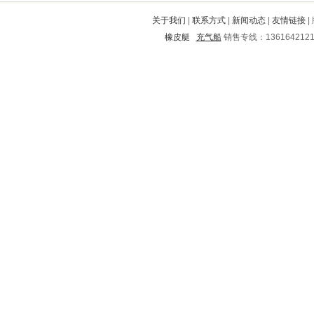
凤庆
新津
久治
湖口
承德
关于我们
|
联系方式
|
新闻动态
|
友情链接
|
江城
金秀
垦利
朔州
沈阳
橡皮艇
充气船
销售专线：136164212
海口
辛集
和龙
睢阳
秀洲
岷县
神农架
榆阳
凌源
安平
纳溪
右玉
奈曼旗
鼎城
冷水滩
龙山
霍山
珲春
揭阳
乐业
广德
大同
湖里
富源
宾川
迎江
通化
沁阳
营山
魏县
屯留
永州
台儿庄
茄子河
沧浪
海沧
海曙
龙岗
平度
新宁
伊春
兴安
石泉
防城
淇滨
闸北
鹤山
禹州
囊谦
青羊
河南
宿迁
陵水
沈丘
清丰
呼兰
盱眙
昌邑
港口
青阳
湘东
绥中
龙口
佳县
茂名
广平
贵定
阜阳
会昌
万载
广宁
西林
思明
浠水
江宁
鄂尔多斯
木兰
甘谷
叙永
十堰
大宁
武陵
郊区
莱州
色达
德清
鱼峰
桂阳
双塔
潘集
滁州
上思
肃北
寒亭
柞水
修水
名山
永新
桐梓
自贡