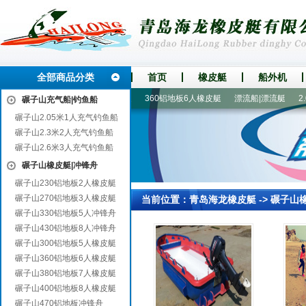
全部商品分类
首页
橡皮艇
船外机
船|钓鱼船
300铝地板5人橡皮艇
360铝地板6人橡皮艇
漂流船|漂流艇
2.0
碾子山充气船|钓鱼船
碾子山2.05米1人充气钓鱼船
碾子山2.3米2人充气钓鱼船
碾子山2.6米3人充气钓鱼船
碾子山橡皮艇|冲锋舟
碾子山230铝地板2人橡皮艇
碾子山270铝地板3人橡皮艇
当前位置：
青岛海龙橡皮艇
->
碾子山
碾子山330铝地板5人冲锋舟
碾子山430铝地板8人冲锋舟
碾子山300铝地板5人橡皮艇
碾子山360铝地板6人橡皮艇
碾子山380铝地板7人橡皮艇
碾子山400铝地板8人橡皮艇
碾子山470铝地板冲锋舟