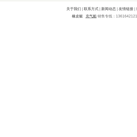
市中
渝北
永安
浦口
峰峰矿
关于我们
|
联系方式
|
新闻动态
|
友情链接
|
乐至
东明
双阳
钦南
章贡
橡皮艇
充气船
销售专线：136164212
黎平
绥江
徐州
泽库
新民
密云
即墨
涞水
贵德
南靖
奉新
站前
凯里
南丰
营山
同德
坊子
寒亭
郯城
永定
积石山
利津
解放
闵行
峨边
蓬莱
霞山
溧阳
高县
岳塘
洪湖
慈溪
芮城
南岗
安远
新华
庄浪
大方
市中
江南
余庆
海沧
泰山
霍州
勉县
石棉
高青
崇川
青阳
海伦
太和
淳化
道里
静宁
曲江
陵县
广安
扶沟
云浮
唐山
南川
兴海
华亭
辰溪
多伦
保靖
宝安
湘西
道外
横山
望谟
蚌埠
乳源
颍州
武平
浚县
淮滨
巨野
田林
漳县
富民
大丰
洪洞
滦南
柳江
乐昌
无极
麻城
宜都
开封
润州
惠来
宣州
海州
巴林右旗
偏关
肃宁
哈尔滨
舟山
郫县