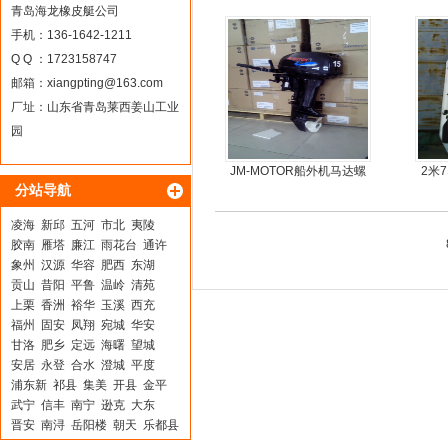
钢快
青岛海龙橡皮艇公司
手机：136-1642-1211
Q Q ：1723158747
邮箱：
xiangpting@163.com
厂址：山东省青岛莱西姜山工业
园
JM-MOTOR船外机马达螺
2米
分站导航
旋桨舷外机挂浆机
凌海
新邱
五河
市北
夷陵
胶南
雁塔
廉江
雨花台
通许
象州
汉源
华容
肥西
东湖
贡山
昔阳
平鲁
温岭
清苑
上栗
香洲
裕华
玉溪
西充
福州
固安
凤翔
宛城
华安
甘洛
肥乡
定远
海曙
望城
安居
永登
合水
澄城
平度
浦东新
祁县
集美
开县
金平
武宁
信丰
南宁
逊克
大东
晋安
南浔
岳阳楼
朝天
乐都县
泾县
南郊
邵阳
西平
京山