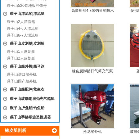
碾子山520铝地板冲锋舟
高聚船舶4.7米钓鱼船防汛
便携
碾子山漂流船|漂流艇
冲锋舟发泡船塑料船8人动
鱼船
碾子山2人漂流船
力艇
碾子山4-6人漂流船
碾子山6-7人漂流船
碾子山皮划艇|皮划船
碾子山1人皮划艇
碾子山2人皮划艇
碾子山船外机|船马达
橡皮艇脚踏打气筒充气泵
碾子山进口船外机
碾子山国产船外机
碾子山船配件|救生衣
碾子山玻璃钢底壳充气船艇
碾子山折叠船|钓鱼船
碾子山手摇螺旋桨推进器
橡皮艇剖析
沧龙船外机
玻璃