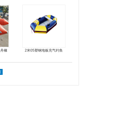
锋舟橡
2米05塑钢地板充气钓鱼
船
页