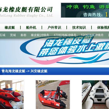
橡皮艇
船外机
户外常识
技术知识
体验视
宽城
秦都
橡皮艇|冲锋舟
470铝地板冲锋舟
520铝地板冲锋舟
国产
：
青岛海龙橡皮艇
->
兴安橡皮艇