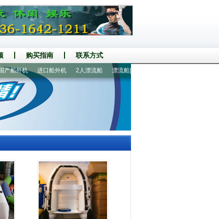
频
购买指南
联系方式
船外机
进口船外机
2人漂流船
漂流船|漂流艇
2人皮划艇
6-7人漂流船