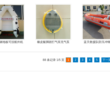
器
外机
推进器螺旋桨
塑钢地板可挂船外机
橡皮艇脚踏打气筒充气泵
蓝天救援队防汛冲
皮艇，冲锋舟
皮船艇
88 条记录 1/5 页
1
2
3
4
5
下一