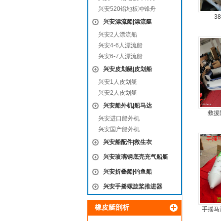
兴安520铝地板冲锋舟
3
兴安漂流船|漂流艇
兴安2人漂流船
兴安4-6人漂流船
兴安6-7人漂流船
兴安皮划艇|皮划船
兴安1人皮划艇
兴安2人皮划艇
兴安船外机|船马达
救援
兴安进口船外机
兴安国产船外机
兴安船配件|救生衣
兴安玻璃钢底壳充气船艇
兴安折叠船|钓鱼船
兴安手摇螺旋桨推进器
橡皮艇剖析
手摇马