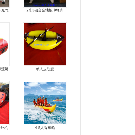
带充气
2米3铝合金地板冲锋舟
漂流艇
单人皮划艇
船外机
4-5人香蕉船