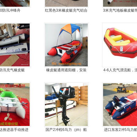
80防汛冲锋舟
红黑色3米橡皮艇充气铝合
3米充气地板橡皮艇
金地板
龙骨
防汛充气橡皮艇
橡皮艇通用遮阳棚，安装
4-6人充气漂流船，
简单方便，质量好，价格
优
达推进器手动推进
国产2冲程6马力（jm）船
进口东发2冲5马力