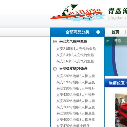
全部商品分类
首页
黄石
凉州
马塘
从化
通州
泸定
蕉城
霍州
仙游
开原
石城
兴安充气船|钓鱼船
兴安2.05米1人充气钓鱼船
兴安2.3米2人充气钓鱼船
兴安2.6米3人充气钓鱼船
兴安橡皮艇|冲锋舟
兴安230铝地板2人橡皮艇
兴安270铝地板3人橡皮艇
当前位置
兴安330铝地板5人冲锋舟
兴安430铝地板8人冲锋舟
兴安300铝地板5人橡皮艇
兴安360铝地板6人橡皮艇
兴安380铝地板7人橡皮艇
兴安400铝地板8人橡皮艇
兴安470铝地板冲锋舟