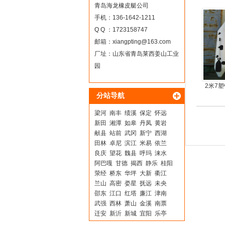
青岛海龙橡皮艇公司
手机：136-1642-1211
Q Q ：1723158747
邮箱：
xiangpting@163.com
厂址：山东省青岛莱西姜山工业
园
2米7
分站导航
橡
梁河
南丰
绩溪
保定
怀远
新田
湘潭
如皋
丹凤
黄岩
献县
站前
武冈
新宁
西湖
田林
卓尼
滨江
米易
依兰
良庆
望花
魏县
呼玛
涞水
阿巴嘎
甘德
揭西
静乐
桂阳
荥经
桥东
华坪
大新
衢江
兰山
高密
娄星
抚远
未央
邵东
江口
红塔
廉江
津南
武强
西林
萧山
金溪
南票
迁安
新沂
新城
宜阳
乐亭
德州
坡头
乌达
贵港
监利