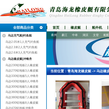
全部商品分类
首页
橡皮艇
船外机
江华
阳城
杭锦后旗
尉氏
衢州
綦江
中牟
湖滨
文登
船配件
乌达充气船|钓鱼船
乌达2.05米1人充气钓鱼船
乌达2.3米2人充气钓鱼船
乌达2.6米3人充气钓鱼船
乌达橡皮艇|冲锋舟
乌达230铝地板2人橡皮艇
乌达270铝地板3人橡皮艇
当前位置：
青岛海龙橡皮艇
->
乌达橡
乌达330铝地板5人冲锋舟
乌达430铝地板8人冲锋舟
乌达300铝地板5人橡皮艇
乌达360铝地板6人橡皮艇
乌达380铝地板7人橡皮艇
乌达400铝地板8人橡皮艇
乌达470铝地板冲锋舟