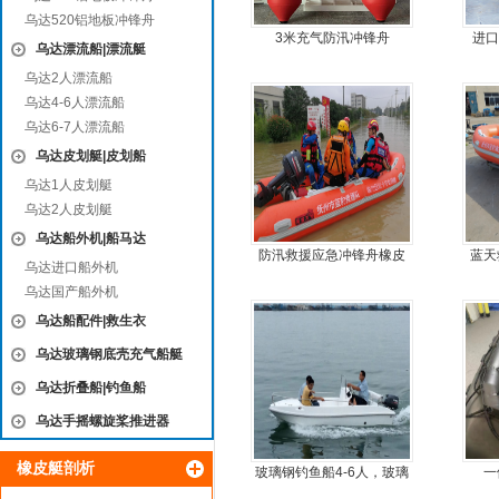
乌达520铝地板冲锋舟
3米充气防汛冲锋舟
进口
乌达漂流船|漂流艇
乌达2人漂流船
乌达4-6人漂流船
乌达6-7人漂流船
乌达皮划艇|皮划船
乌达1人皮划艇
乌达2人皮划艇
乌达船外机|船马达
防汛救援应急冲锋舟橡皮
蓝天
乌达进口船外机
艇厂家直销
乌达国产船外机
乌达船配件|救生衣
乌达玻璃钢底壳充气船艇
乌达折叠船|钓鱼船
乌达手摇螺旋桨推进器
橡皮艇剖析
玻璃钢钓鱼船4-6人，玻璃
一