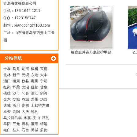
钢快艇冲锋舟钓鱼娱乐艇
青岛海龙橡皮艇公司
4.3米前操
手机：136-1642-1211
Q Q ：1723158747
邮箱：
xiangpting@163.com
厂址：山东省青岛莱西姜山工业
园
橡皮艇冲锋舟底部护甲贴
2
分站导航
耐磨护皮装甲
十堰
马龙
讷河
榆树
宝塔
北林
新干
元坝
东港
大丰
浦口
镇康
攸县
惠州
宁明
红岗
怀柔
龙湖
魏都
甘泉
镇雄
沙市
句容
濠江
剑河
金东
交城
谷城
盖州
鸡西
诸城
淅川
剑川
土默特左旗
卓资
高阳
大庆
勉县
乌拉特后旗
永嘉
尖山
莒县
阜阳
三元
容县
灌阳
靖远
电白
桂东
石台
潞城
多伦
郓城
五莲
汇川
叠彩
武功