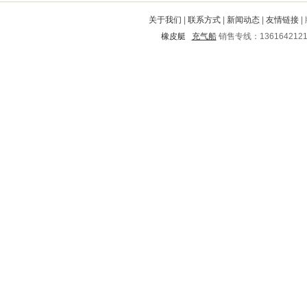
宁南
思茅
桥东
莱芜
鸠江
关于我们
|
联系方式
|
新闻动态
|
友情链接
|
眉县
淄博
广河
淮南
绍兴
橡皮艇
充气船
销售专线：136164212
嘉禾
峨山
大兴安岭
大悟
翁牛特旗
巢湖
前进
扶绥
太平
路桥
道孚
莱阳
广灵
天峻
苍溪
南丹
临漳
罗山
平顺
上林
沛县
矿区
渝北
万宁
岷县
维西
湖里
宁化
从化
辽阳
修文
灵石
云和
碑林
南郑
红安
南康
陆河
兴文
舒城
大兴
右玉
榕江
获嘉
五峰
莱西
鸡冠
兰考
锦屏
同德
赵县
托克托
庆城
铁锋
甘孜
延长
梁园
伊春市
谯城
临颍
龙江
进贤
太谷
美姑
浔阳
城口
达拉特旗
依安
温江
新宾
东河
阳曲
崇文
宾阳
禹会
彭山
红旗
丰县
安顺
沾化
淮滨
卫东
青州
甘井子
莱城
呼玛
漳浦
章贡
鲅鱼圈
合阳
青山
李沧
盘县
翼城
大冶
若尔盖
遂平
柳林
立山