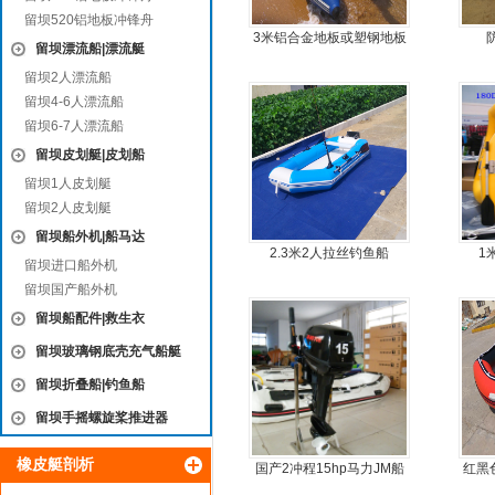
留坝520铝地板冲锋舟
3米铝合金地板或塑钢地板
留坝漂流船|漂流艇
5人可挂机橡皮艇，冲锋
留坝2人漂流船
舟，动力艇
留坝4-6人漂流船
留坝6-7人漂流船
留坝皮划艇|皮划船
留坝1人皮划艇
留坝2人皮划艇
留坝船外机|船马达
2.3米2人拉丝钓鱼船
1
留坝进口船外机
留坝国产船外机
留坝船配件|救生衣
留坝玻璃钢底壳充气船艇
留坝折叠船|钓鱼船
留坝手摇螺旋桨推进器
橡皮艇剖析
国产2冲程15hp马力JM船
红黑