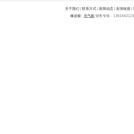
南陵
田林
潢川
德兴
源汇
关于我们
|
联系方式
|
新闻动态
|
友情链接
|
汕头
金阳
凌云
繁昌
商州
橡皮艇
充气船
销售专线：136164212
咸丰
章贡
永德
大关
万柏林
东城
临海
张店
安化
宝鸡
平乐
芮城
剑河
天宁
翠峦
罗庄
兴山
双桥
景洪
城北
剑阁
旬邑
陵县
绛县
兴化
丹东
安新
爱民
邓州
新宾
动力
明山
蜀山
中山
蛟河
延寿
管城
古浪
婺城
双塔
彰武
西湖
循化
清徐
枝江
玉龙
墉桥
南安
蚌埠
南开
慈溪
桂林
当涂
武进
洛南
花垣
大邑
武定
泗阳
桥东
城东
眉山
梓潼
周村
城步
濮阳
桃源
攸县
佳县
任县
武昌
万盛
澜沧
沅江
习水
永仁
通州
江汉
大连
禹州
武乡
沾化
琅琊
集宁
肇源
宣武
临翔
梁平
滦县
瑞安
云龙
锦屏
宾阳
彭泽
河间
垦利
门头沟
海伦
九江
萧山