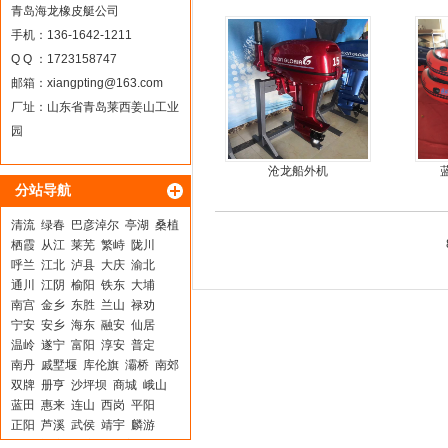
外机
青岛海龙橡皮艇公司
手机：136-1642-1211
Q Q ：1723158747
邮箱：
xiangpting@163.com
厂址：山东省青岛莱西姜山工业
园
沧龙船外机
分站导航
清流
绿春
巴彦淖尔
亭湖
桑植
栖霞
从江
莱芜
繁峙
陇川
呼兰
江北
泸县
大庆
渝北
通川
江阴
榆阳
铁东
大埔
南宫
金乡
东胜
兰山
禄劝
宁安
安乡
海东
融安
仙居
温岭
遂宁
富阳
淳安
普定
南丹
戚墅堰
库伦旗
灞桥
南郊
双牌
册亨
沙坪坝
商城
峨山
蓝田
惠来
连山
西岗
平阳
正阳
芦溪
武侯
靖宇
麟游
大足
迁安
汉滨
若尔盖
慈利