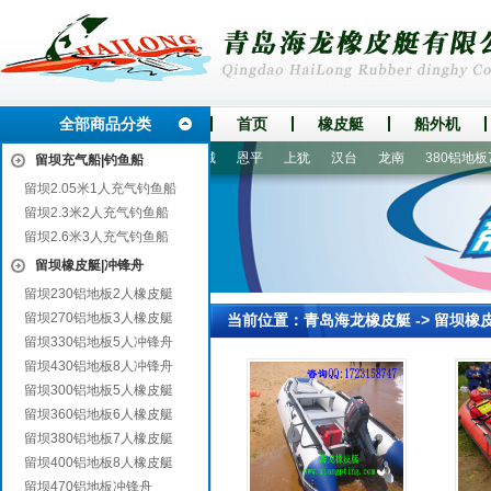
全部商品分类
首页
橡皮艇
船外机
勒
峨边
池州
乳山
峄城
恩平
上犹
汉台
龙南
380铝地板7
留坝充气船|钓鱼船
留坝2.05米1人充气钓鱼船
留坝2.3米2人充气钓鱼船
留坝2.6米3人充气钓鱼船
留坝橡皮艇|冲锋舟
留坝230铝地板2人橡皮艇
留坝270铝地板3人橡皮艇
当前位置：
青岛海龙橡皮艇
->
留坝橡
留坝330铝地板5人冲锋舟
留坝430铝地板8人冲锋舟
留坝300铝地板5人橡皮艇
留坝360铝地板6人橡皮艇
留坝380铝地板7人橡皮艇
留坝400铝地板8人橡皮艇
留坝470铝地板冲锋舟