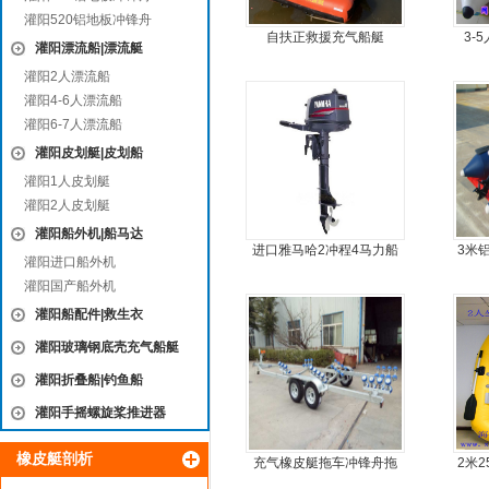
灌阳520铝地板冲锋舟
自扶正救援充气船艇
3-
灌阳漂流船|漂流艇
灌阳2人漂流船
灌阳4-6人漂流船
灌阳6-7人漂流船
灌阳皮划艇|皮划船
灌阳1人皮划艇
灌阳2人皮划艇
灌阳船外机|船马达
进口雅马哈2冲程4马力船
3米
灌阳进口船外机
外机马达
灌阳国产船外机
灌阳船配件|救生衣
灌阳玻璃钢底壳充气船艇
灌阳折叠船|钓鱼船
灌阳手摇螺旋桨推进器
橡皮艇剖析
充气橡皮艇拖车冲锋舟拖
2米