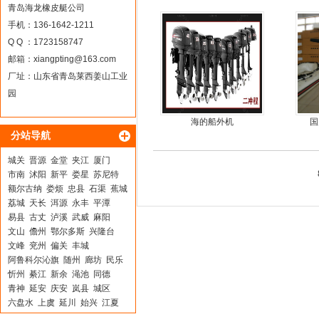
车
青岛海龙橡皮艇公司
手机：136-1642-1211
Q Q ：1723158747
邮箱：
xiangpting@163.com
厂址：山东省青岛莱西姜山工业
园
海的船外机
国
分站导航
城关
晋源
金堂
夹江
厦门
市南
沭阳
新平
娄星
苏尼特
额尔古纳
娄烦
忠县
石渠
蕉城
荔城
天长
洱源
永丰
平潭
易县
古丈
泸溪
武威
麻阳
文山
儋州
鄂尔多斯
兴隆台
文峰
兖州
偏关
丰城
阿鲁科尔沁旗
随州
廊坊
民乐
忻州
綦江
新余
渑池
同德
青神
延安
庆安
岚县
城区
六盘水
上虞
延川
始兴
江夏
召陵
双清
禹州
江阳
全州