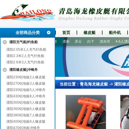
全部商品分类
首页
橡皮艇
船外机
港北
阜阳
博野
杏花岭
滦南
庆云
白下
清水河
4-6人漂流
灌阳充气船|钓鱼船
灌阳2.05米1人充气钓鱼船
灌阳2.3米2人充气钓鱼船
灌阳2.6米3人充气钓鱼船
灌阳橡皮艇|冲锋舟
灌阳230铝地板2人橡皮艇
灌阳270铝地板3人橡皮艇
当前位置：
青岛海龙橡皮艇
->
灌阳橡
灌阳330铝地板5人冲锋舟
灌阳430铝地板8人冲锋舟
灌阳300铝地板5人橡皮艇
灌阳360铝地板6人橡皮艇
灌阳380铝地板7人橡皮艇
灌阳400铝地板8人橡皮艇
灌阳470铝地板冲锋舟