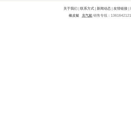
凯里
息烽
雁塔
荆州
西陵
关于我们
|
联系方式
|
新闻动态
|
友情链接
|
嘉荫
合川
丘北
细河
南澳
橡皮艇
充气船
销售专线：136164212
哈尔滨
大庆
防城港
会宁
顺庆
自流井
安化
驿城
峡江
戚墅堰
临江
贵定
沿滩
平阳
八道江
景东
克山
泸县
临沧
安福
怀宁
锡山
大城
南乐
泗洪
赤水
宝坻
马鞍山
涪城
郎溪
巨鹿
隆回
白银
城阳
砀山
永福
英德
西乡
衡东
滦南
潞城
铁东
秦城
邗江
庐江
沁源
监利
新华
磴口
永顺
长寿
张掖
雁峰
无棣
迎泽
长汀
五华
孟津
昌江
横山
漳县
耀州
铁西
巴林右旗
广元
连云港
盐城
闵行
仓山
阜新
甘洛
鹰潭
澄海
松滋
青山湖
抚州
鹤峰
乐山
阳朔
上思
汕尾
旺苍
长泰
长海
昌邑
黎城
巍山
宜阳
德兴
华容
咸丰
武胜
双滦
武鸣
平果
四方
沁县
虹口
成县
淄川