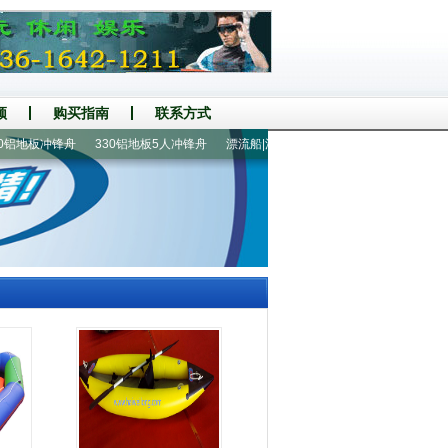
频
购买指南
联系方式
铝地板冲锋舟
330铝地板5人冲锋舟
漂流船|漂流艇
船配件|救生衣
折叠船|钓