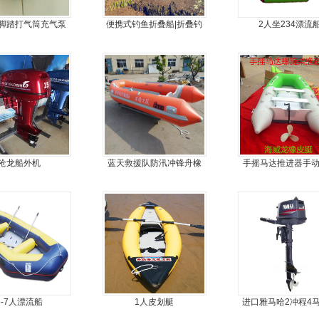
脚踏打气筒充气泵
便携式钓鱼折叠船|折叠钓
2人坐234漂流
鱼船|折叠艇JM-MOTOR
沧龙船外机
蓝天救援队防汛冲锋舟橡
手摇马达推进器手
皮船艇
器
6-7人漂流船
1人皮划艇
进口雅马哈2冲程4