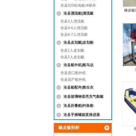
沧县520铝地板冲锋舟
橡皮艇
沧县漂流船|漂流艇
沧县2人漂流船
沧县4-6人漂流船
沧县6-7人漂流船
沧县皮划艇|皮划船
沧县1人皮划艇
沧县2人皮划艇
沧县船外机|船马达
沧县进口船外机
沧县国产船外机
沧县船配件|救生衣
沧县玻璃钢底壳充气船艇
沧县折叠船|钓鱼船
沧县手摇螺旋桨推进器
橡皮艇剖析