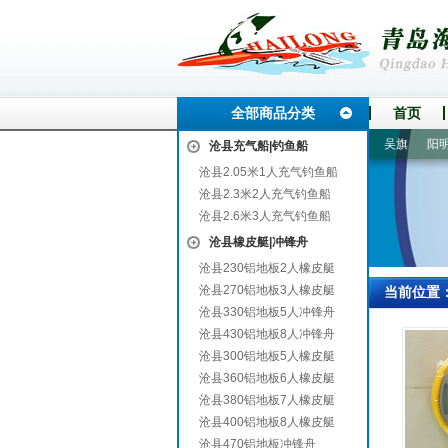
全部商品分类
首页
大渡口
弥勒
水城
富阳
双台子
商洛
海南
辽源
吴旗
阳明
沧县充气船|钓鱼船
沧县2.05米1人充气钓鱼船
沧县2.3米2人充气钓鱼船
沧县2.6米3人充气钓鱼船
沧县橡皮艇|冲锋舟
沧县230铝地板2人橡皮艇
沧县270铝地板3人橡皮艇
当前位置
沧县330铝地板5人冲锋舟
沧县430铝地板8人冲锋舟
沧县300铝地板5人橡皮艇
沧县360铝地板6人橡皮艇
沧县380铝地板7人橡皮艇
沧县400铝地板8人橡皮艇
沧县470铝地板冲锋舟