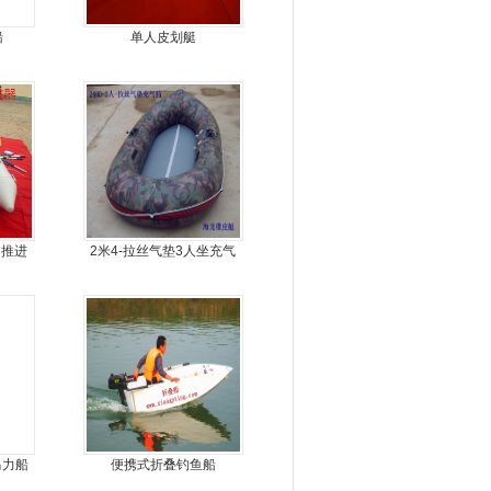
船
单人皮划艇
动推进
2米4-拉丝气垫3人坐充气
钓鱼船
马力船
便携式折叠钓鱼船