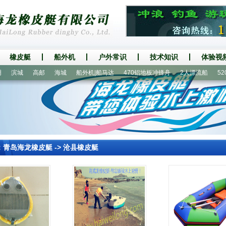
橡皮艇
船外机
户外常识
技术知识
体验视
滨城
高邮
海城
船外机|船马达
470铝地板冲锋舟
2人漂流船
520
：
青岛海龙橡皮艇
->
沧县橡皮艇