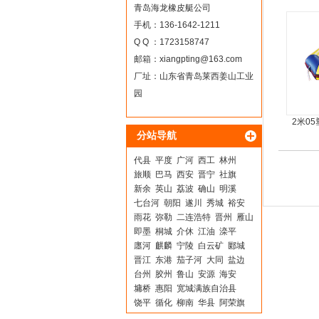
青岛海龙橡皮艇公司
手机：136-1642-1211
Q Q ：1723158747
邮箱：
xiangpting@163.com
厂址：山东省青岛莱西姜山工业
园
2米0
分站导航
代县
平度
广河
西工
林州
旅顺
巴马
西安
晋宁
社旗
新余
英山
荔波
确山
明溪
七台河
朝阳
遂川
秀城
裕安
雨花
弥勒
二连浩特
晋州
雁山
即墨
桐城
介休
江油
滦平
廛河
麒麟
宁陵
白云矿
郾城
晋江
东港
茄子河
大同
盐边
台州
胶州
鲁山
安源
海安
墉桥
惠阳
宽城满族自治县
饶平
循化
柳南
华县
阿荣旗
古蔺
昭平
彭泽
黑河
仁怀