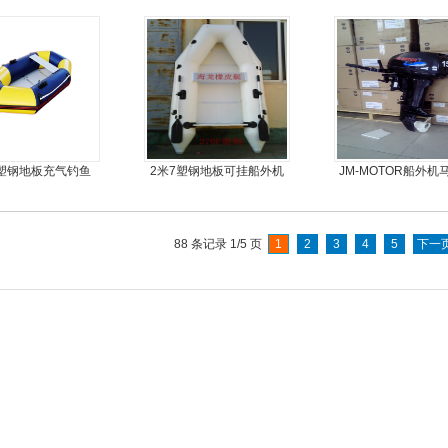
外机马达
5塑钢地板充气钓鱼
2米7塑钢地板可挂船外机
JM-MOTOR船外机
船
橡皮艇，冲锋舟
旋桨舷外机挂浆
88 条记录 1/5 页
1
2
3
4
5
下一