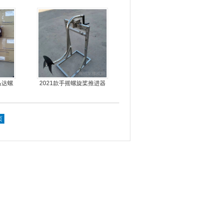
马达螺
2021款手摇螺旋桨推进器
机
页