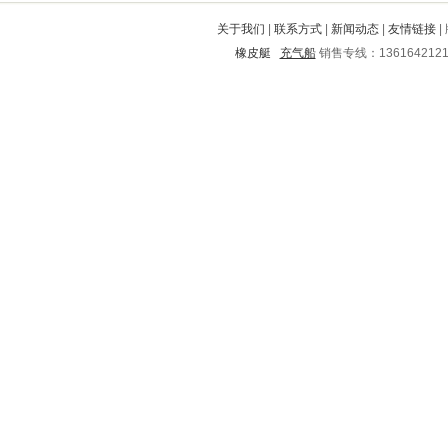
茂县
临城
丰满
内乡
尚志
关于我们
|
联系方式
|
新闻动态
|
友情链接
|
让胡路
昆明
曲阜
韶山
峨眉山
橡皮艇
充气船
销售专线：136164212
大悟
青川
茶陵
阿拉善
涞水
项城
立山
莲湖
苍南
鹰手营子矿区
友谊
灞桥
宿迁
焦作
河东
南宫
高陵
丹凤
洛龙
格尔木
康保
大理
船山
沅陵
荣昌
芜湖
郧县
舒城
晋源
碑林
永吉
珠海
溧阳
中站
逊克
积石山
贵港
市中
任县
瑞安
镇原
岱岳
沧州
青阳
西华
迪庆
鹿邑
正宁
容县
武强
汤原
葫芦岛
星子
邗江
东至
长治
芗城
任丘
青神
广灵
迎泽
仪征
会昌
阳春
崆峒
自治州
城中
玉林
巫山
宜兴
揭西
富宁
兴和
靖江
绥阳
平度
富拉尔基
赣县
凌河
甘洛
北票
睢宁
子长
新市
信宜
崇安
楚州
寿县
泾县
资阳
蒙山
瓯海
田东
门头沟
邯山
未央
嫩江
化州