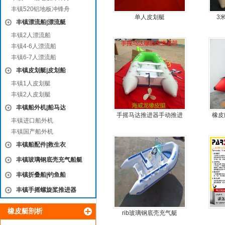
丰镇520铝地板冲锋舟
单人皮划艇
3
丰镇漂流船|漂流艇
丰镇2人漂流船
丰镇4-6人漂流船
丰镇6-7人漂流船
丰镇皮划艇|皮划船
丰镇1人皮划艇
丰镇2人皮划艇
丰镇船外机|船马达
手摇马达推进器手动推进
橡皮
丰镇进口船外机
器
简单
丰镇国产船外机
丰镇船配件|救生衣
丰镇玻璃钢底壳充气船艇
丰镇折叠船|钓鱼船
丰镇手摇螺旋桨推进器
橡皮艇剖析
rib玻璃钢底壳充气艇