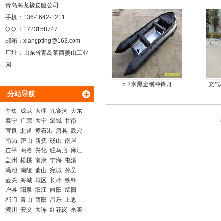
青岛海龙橡皮艇公司
手机：136-1642-1211
Q Q ：1723158747
邮箱：
xiangpting@163.com
厂址：山东省青岛莱西姜山工业
园
5.2米黑金刚冲锋舟
充气
分站导航
辛集
成武
大理
九寨沟
大东
泰宁
广宗
大宁
邹城
甘南
宜良
北道
黄石港
唐县
武穴
南岗
密山
新抚
砀山
南岸
连平
商洛
兴化
驻马店
麻江
盖州
松桃
南康
宁海
屯溪
渑池
南陵
萧山
宛城
孙吴
壶关
海城
城区
长岭
铁锋
户县
阳泉
阳江
向阳
绵阳
祁门
青山
酉阳
昌乐
上思
潢川
安义
大连
红花岗
来宾
大冶
复兴
麻章
益阳
昂昂溪