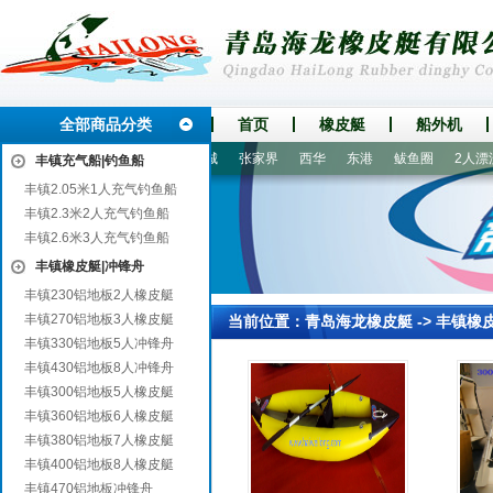
全部商品分类
首页
橡皮艇
船外机
坪
立山
马山
定安
永城
张家界
西华
东港
鲅鱼圈
2人漂流
丰镇充气船|钓鱼船
丰镇2.05米1人充气钓鱼船
丰镇2.3米2人充气钓鱼船
丰镇2.6米3人充气钓鱼船
丰镇橡皮艇|冲锋舟
丰镇230铝地板2人橡皮艇
丰镇270铝地板3人橡皮艇
当前位置：
青岛海龙橡皮艇
->
丰镇橡
丰镇330铝地板5人冲锋舟
丰镇430铝地板8人冲锋舟
丰镇300铝地板5人橡皮艇
丰镇360铝地板6人橡皮艇
丰镇380铝地板7人橡皮艇
丰镇400铝地板8人橡皮艇
丰镇470铝地板冲锋舟