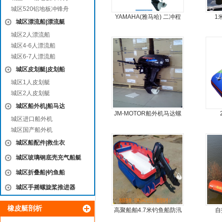
城区520铝地板冲锋舟
YAMAHA(雅马哈) 二冲程
1
城区漂流船|漂流艇
9.9马力船外机
城区2人漂流船
城区4-6人漂流船
城区6-7人漂流船
城区皮划艇|皮划船
城区1人皮划艇
城区2人皮划艇
城区船外机|船马达
JM-MOTOR船外机马达螺
城区进口船外机
旋桨舷外机挂浆机
城区国产船外机
城区船配件|救生衣
城区玻璃钢底壳充气船艇
城区折叠船|钓鱼船
城区手摇螺旋桨推进器
橡皮艇剖析
高聚船舶4.7米钓鱼船防汛
自