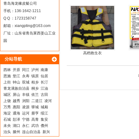
冲锋舟发泡船塑料船8人动
青岛海龙橡皮艇公司
力艇
手机：136-1642-1211
Q Q ：1723158747
邮箱：
xiangpting@163.com
厂址：山东省青岛莱西姜山工业
园
高档救生衣
分站导航
西林
开原
同江
泸州
南康
恩施
垫江
永寿
镇原
仙居
上街
钟山
双城
柏乡
长汀
青龙满族自治县
桐乡
江油
城区
屏山
丰镇
依兰
古田
上饶
越秀
浏阳
二道江
凌河
万秀
惠阳
凌源
驿城
城厢
海淀
通海
运河
册亨
绥江
石城
彭泽
宁德
高青
集安
未央
湖口
永仁
武功
儋州
泊头
滕州
连山自治县
新兴
吴江
凤冈
上思
富县
大余