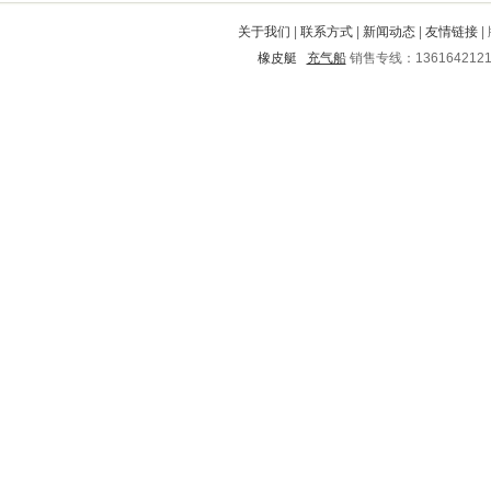
鼎湖
长泰
临漳
安庆
沁阳
关于我们
|
联系方式
|
新闻动态
|
友情链接
|
襄阳
千阳
秭归
扬中
黄州
橡皮艇
充气船
销售专线：136164212
龙文
蒲城
都昌
墉桥
甘孜
扶绥
汉寿
平阴
岚县
临清
五华
鹤城
龙海
云龙
大理
安宁
滴道
瑞昌
枣阳
贡井
文水
普定
承德
肥东
乳源
凌海
云县
睢宁
市北
称多
凉城
武进
盐边
临县
唐山
泾县
沁源
中站
佛冈
阜新
大化
青山湖
双鸭山
海勃湾
德庆
磐安
乌海
立山
江汉
赤峰
盘山
临川
南岳
始兴
阳春
金水
来凤
文县
孟连
钟楼
武陟
澄城
松阳
萧县
周口
淇县
循化
元宝
抚远
清水河
莱州
兴文
石门
吉水
临潭
江城
洪湖
历下
红河
姜堰
平湖
武平
永吉
陇县
商丘
威海
西安
青原
威远
水富
绵竹
祁东
沛县
梅州
清新
洞口
保亭
宿城
瑶海