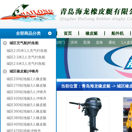
全部商品分类
首页
橡皮艇
船外机
三河
桃江
南乐
天峨
清河门
滨州
芜湖
龙海
通化
1人皮划
城区充气船|钓鱼船
城区2.05米1人充气钓鱼船
城区2.3米2人充气钓鱼船
城区2.6米3人充气钓鱼船
城区橡皮艇|冲锋舟
城区230铝地板2人橡皮艇
城区270铝地板3人橡皮艇
当前位置：
青岛海龙橡皮艇
->
城区橡
城区330铝地板5人冲锋舟
城区430铝地板8人冲锋舟
城区300铝地板5人橡皮艇
城区360铝地板6人橡皮艇
城区380铝地板7人橡皮艇
城区400铝地板8人橡皮艇
城区470铝地板冲锋舟