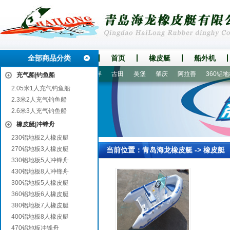
全部商品分类
首页
橡皮艇
船外机
山
静乐
乔口
洪山
玉屏
古田
吴堡
肇庆
阿拉善
360铝地板
充气船|钓鱼船
2.05米1人充气钓鱼船
2.3米2人充气钓鱼船
2.6米3人充气钓鱼船
橡皮艇|冲锋舟
230铝地板2人橡皮艇
270铝地板3人橡皮艇
当前位置：
青岛海龙橡皮艇
->
橡皮艇
330铝地板5人冲锋舟
430铝地板8人冲锋舟
300铝地板5人橡皮艇
360铝地板6人橡皮艇
380铝地板7人橡皮艇
400铝地板8人橡皮艇
470铝地板冲锋舟