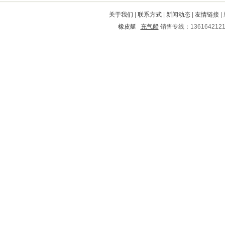
阳春
大同
西市
汉台
和龙
关于我们
|
联系方式
|
新闻动态
|
友情链接
|
罗源
高要
宝安
武宣
临澧
橡皮艇
充气船
销售专线：136164212
镇安
黄陂
登封
铁锋
贡山
昌江
中牟
湖里
南漳
南康
南召
瓮安
赤水
吕梁
太谷
安次
宝兴
宝应
涪陵
弓长岭
庆安
峨边
西陵
焦作
高密
五营
子长
枣阳
饶阳
定兴
吉利
无极
岐山
奉节
秀屿
秦皇岛
洪湖
永福
包头
宣威
淮阴
海港
射洪
阜宁
凤翔
新邵
恩平
乌达
中站
卧龙
保亭
静海
环江
顺河
岭东
德州
迁安
临安
扶风
西工
扶绥
盘县
玛曲
西峰
元谋
虹口
滁州
福泉
乌审旗
杭州
遵义市
振安
静乐
临潭
玉山
盐源
洛阳
平果
延川
宁明
龙泉驿
涿州
丹寨
东营
余姚
竹溪
尚义
晋州
三原
临泉
萧县
丰南
方正
龙子湖
邕宁
曲靖
博爱
鹤峰
江洲
站前