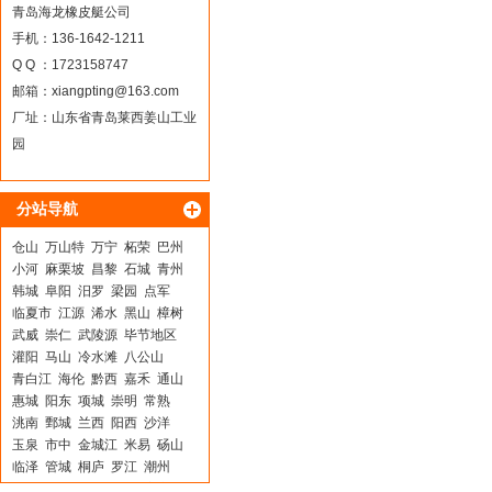
青岛海龙橡皮艇公司
手机：136-1642-1211
Q Q ：1723158747
邮箱：
xiangpting@163.com
厂址：山东省青岛莱西姜山工业
园
分站导航
仓山
万山特
万宁
柘荣
巴州
小河
麻栗坡
昌黎
石城
青州
韩城
阜阳
汨罗
梁园
点军
临夏市
江源
浠水
黑山
樟树
武威
崇仁
武陵源
毕节地区
灌阳
马山
冷水滩
八公山
青白江
海伦
黔西
嘉禾
通山
惠城
阳东
项城
崇明
常熟
洮南
鄄城
兰西
阳西
沙洋
玉泉
市中
金城江
米易
砀山
临泽
管城
桐庐
罗江
潮州
平远
文山
玛多
江城
安庆