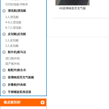
520铝地板冲锋舟
rib玻璃钢底壳充气艇
漂流船|漂流艇
2人漂流船
4-6人漂流船
6-7人漂流船
皮划艇|皮划船
1人皮划艇
2人皮划艇
船外机|船马达
进口船外机
国产船外机
船配件|救生衣
玻璃钢底壳充气船艇
折叠船|钓鱼船
手摇螺旋桨推进器
橡皮艇剖析