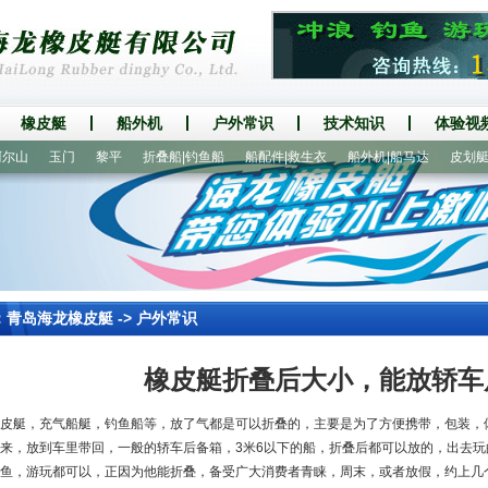
橡皮艇
船外机
户外常识
技术知识
体验视
玉门
黎平
折叠船|钓鱼船
船配件|救生衣
船外机|船马达
皮划艇|皮划
：
青岛海龙橡皮艇
->
户外常识
橡皮艇折叠后大小，能放轿车
皮艇，充气船艇，钓鱼船等，放了气都是可以折叠的，主要是为了方便携带，包装，
来，放到车里带回，一般的轿车后备箱，3米6以下的船，折叠后都可以放的，出去
鱼，游玩都可以，正因为他能折叠，备受广大消费者青睐，周末，或者放假，约上几