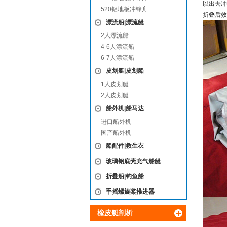
以出去冲
520铝地板冲锋舟
折叠后效
漂流船|漂流艇
2人漂流船
4-6人漂流船
6-7人漂流船
皮划艇|皮划船
1人皮划艇
2人皮划艇
船外机|船马达
进口船外机
国产船外机
船配件|救生衣
玻璃钢底壳充气船艇
折叠船|钓鱼船
手摇螺旋桨推进器
橡皮艇剖析