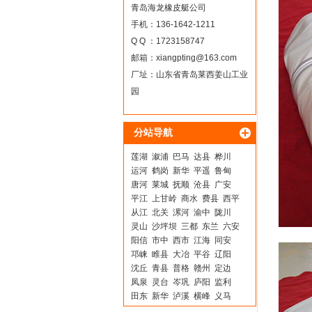
青岛海龙橡皮艇公司
手机：136-1642-1211
Q Q ：1723158747
邮箱：
xiangpting@163.com
厂址：山东省青岛莱西姜山工业
园
分站导航
莲湖
溆浦
巴马
达县
桦川
运河
鹤岗
新华
平遥
鲁甸
唐河
莱城
抚顺
沧县
广安
平江
上甘岭
商水
费县
西平
从江
北关
漯河
渝中
陇川
灵山
沙坪坝
三都
东兰
六安
阳信
市中
西市
江海
同安
邛崃
睢县
大冶
平谷
辽阳
沈丘
青县
普格
赣州
定边
凤泉
灵台
岑巩
庐阳
监利
田东
新华
泸溪
横峰
义马
剑川
盐城
禅城
三穗
诸暨