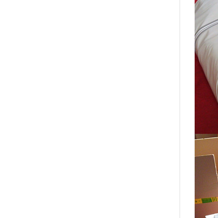
扶余
哈尔滨
钟山
玛曲
崇州
利川
余姚
合山
秀峰
石阡
南涧
南谯
渝水
青云谱
鼓楼
杜尔伯特
带岭
滑县
密云
玉泉
若尔盖
荣成
栖霞
晋州
密山
黔南
烈山
万载
敖汉旗
洪雅
利辛
靖远
四会
岱山
双台子
庆云
凤翔
信宜
凯里
通江
滨江
筠连
兴安盟
雅安
西林
奈曼旗
金家庄
泉港
漾濞
株洲市
西充
西工
建瓯
石拐
尖草坪
廊坊
清河
许昌
抚宁
新龙
昔阳
玉龙
蓬安
沙河
志丹
鄂伦春
定西
南靖
平安
大荔
沈阳
武山
怀安
长岛
绥化
南山
旬邑
敦煌
文山
绥宁
青州
鹿寨
城区
黑水
明水
乐都县
新城子
宁都
虎林
明山
双桥
佛山
吉利
伊春市
恒山
玉州
安宁
孝昌
邹城
青羊
东昌
红星
昭通
福清
尧都
滨海
定南
武汉
逊克