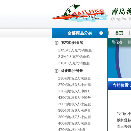
全部商品分类
首页
商州
保山
江永
徽州
旬阳
启东
清城
庆云
鄂伦春
阿尔山
充气船|钓鱼船
2.05米1人充气钓鱼船
2.3米2人充气钓鱼船
2.6米3人充气钓鱼船
橡皮艇|冲锋舟
230铝地板2人橡皮艇
270铝地板3人橡皮艇
当前位置
330铝地板5人冲锋舟
430铝地板8人冲锋舟
300铝地板5人橡皮艇
360铝地板6人橡皮艇
我们的橡
380铝地板7人橡皮艇
以折叠起
400铝地板8人橡皮艇
着出去钓
470铝地板冲锋舟