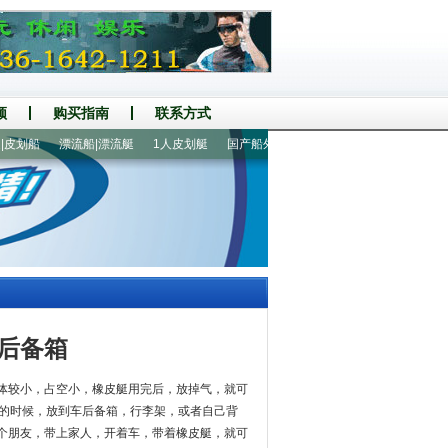
频
购买指南
联系方式
船
漂流船|漂流艇
1人皮划艇
国产船外机
玻璃钢底壳充气船艇
400铝地
后备箱
体较小，占空小，橡皮艇用完后，放掉气，就可
玩的时候，放到车后备箱，行李架，或者自己背
个朋友，带上家人，开着车，带着橡皮艇，就可