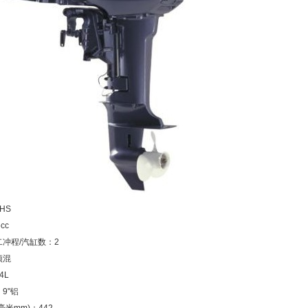
HS
cc
冲程/汽缸数：2
预混
4L
9"铝