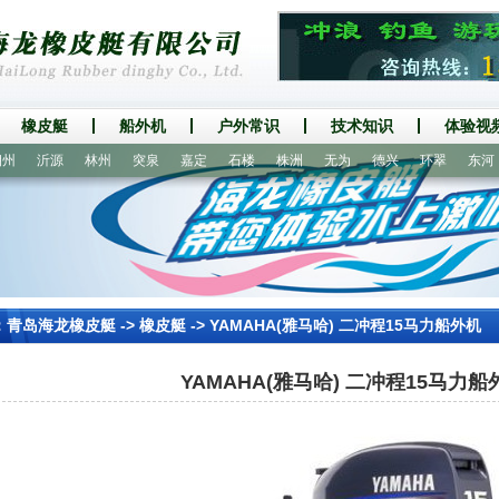
橡皮艇
船外机
户外常识
技术知识
体验视
沂源
林州
突泉
嘉定
石楼
株洲
无为
德兴
环翠
东河
：
青岛海龙橡皮艇
->
橡皮艇
-> YAMAHA(雅马哈) 二冲程15马力船外机
YAMAHA(雅马哈) 二冲程15马力船