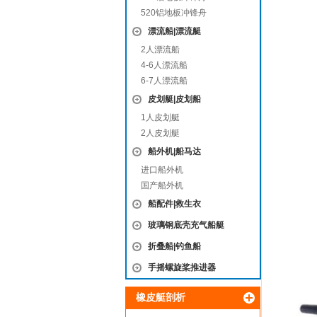
520铝地板冲锋舟
漂流船|漂流艇
2人漂流船
4-6人漂流船
6-7人漂流船
皮划艇|皮划船
1人皮划艇
2人皮划艇
船外机|船马达
进口船外机
国产船外机
船配件|救生衣
玻璃钢底壳充气船艇
折叠船|钓鱼船
手摇螺旋桨推进器
橡皮艇剖析