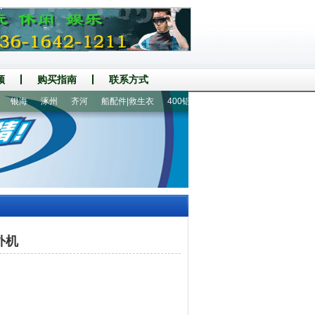
频
购买指南
联系方式
银海
涿州
齐河
船配件|救生衣
400铝地板8人橡皮艇
手摇螺旋桨推进器
外机