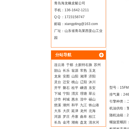
青岛海龙橡皮艇公司
手机：136-1642-1211
Q Q ：1723158747
邮箱：
xiangpting@163.com
厂址：山东省青岛莱西姜山工业
园
分站导航
连云港
于都
土默特右旗
苏州
韶山
长乐
翁源
常熟
玉龙
龙泉
安图
山阳
湘潭
济阳
灵台
迁安
桃山
辽阳
沐川
型号：15FM
开平
磐石
桂平
嵊泗
东安
下城
宁阳
渭滨
理塘
翠云
排气量：246
沙市
柯城
惠水
湟中
砀山
引擎种类：二
慈溪
潮州
和平
九江
铁山港
机油供给：
大东
大庆
延津
龙州
北海
随机油箱：2
洱源
罗庄
丹寨
曲阜
枝江
螺旋桨螺距：
长岛
金湾
潮南
盘龙
清水河
九江
广饶
天心
孟津
汕尾