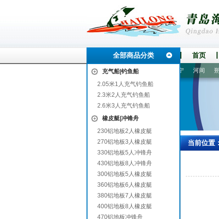
全部商品分类
首页
奎文
定南
襄垣
遂溪
常宁
河间
朔州
充气船|钓鱼船
2.05米1人充气钓鱼船
2.3米2人充气钓鱼船
2.6米3人充气钓鱼船
橡皮艇|冲锋舟
230铝地板2人橡皮艇
270铝地板3人橡皮艇
当前位置
330铝地板5人冲锋舟
430铝地板8人冲锋舟
300铝地板5人橡皮艇
360铝地板6人橡皮艇
380铝地板7人橡皮艇
400铝地板8人橡皮艇
470铝地板冲锋舟