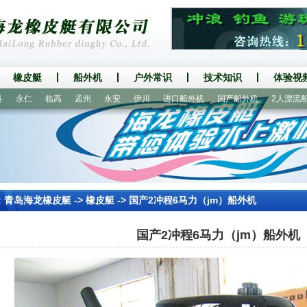
橡皮艇
船外机
户外常识
技术知识
体验视
仁
临高
孟州
永安
伊川
进口船外机
国产船外机
2人漂流船
27
：
青岛海龙橡皮艇
->
橡皮艇
-> 国产2冲程6马力（jm）船外机
国产2冲程6马力（jm）船外机