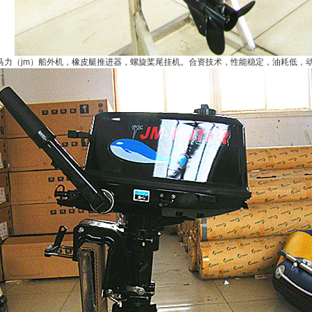
马力（jm）船外机
，橡皮艇推进器，螺旋桨尾挂机。合资技术，性能稳定，油耗低，