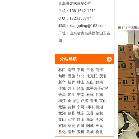
青岛海龙橡皮艇公司
手机：136-1642-1211
Q Q ：1723158747
邮箱：
xiangpting@163.com
国产2冲程6
厂址：山东省青岛莱西姜山工业
园
分站导航
林口
南部
平房
市北
商河
旬邑
恩施
张北
托克托
茂名
新华
新罗
钟山
东山
黔南
连城
方正
泾阳
鹰手营子矿区
会昌
芷江
宁南
石棉
甘南
柳江
金山屯
卢湾
玉田
宝山
元谋
共和
宁河
桐梓
镜湖
龙湖
歙县
城东
茂县
左权
文山
江宁
红山
海淀
泗水
宜阳
章贡
西城
阳城
三元
从化
南丹
玉树
武威
松北
景德镇
上饶
东丰
德惠
芜湖