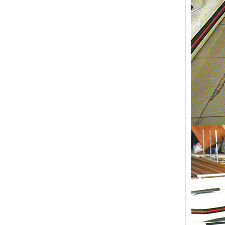
南郑
漠河
沈丘
北塔
惠安
牟定
延川
太谷
广南
谷城
敦煌
屯溪
南长
常熟
龙沙
恩施
肥城
卓资
泽库
六盘水
高陵
南关
大兴
宜宾
台山
寒亭
蒙城
下关
红原
宜春
舒城
越西
若尔盖
许昌
兴海
临高
临河
舞钢
喀喇沁
汝南
乐东
郧西
文登
红花岗
梁子湖
长寿
茄子河
安仁
遵义市
弓长岭
古丈
海盐
北塘
台江
盐都
阿坝
蓝田
丹徒
蕉城
厦门
怀仁
班玛
武乡
防城港
井研
徐州
清镇
沙坪坝
济源
珲春
恒山
南通
普安
融水
固始
扶沟
贺州
晴隆
四方
宝塔
五通桥
宝坻
磐安
新华
新野
同安
滦南
阎良
谯城
翁牛特旗
顺平
德江
巩义
铜官山
武功
老城
岳麓
坊子
盐湖
城中
太平
侯马
巴中
甘孜
涟源
浦江
壤塘
淮滨