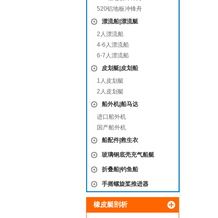
520铝地板冲锋舟
漂流船|漂流艇
2人漂流船
4-6人漂流船
6-7人漂流船
皮划艇|皮划船
1人皮划艇
2人皮划艇
船外机|船马达
进口船外机
国产船外机
船配件|救生衣
玻璃钢底壳充气船艇
折叠船|钓鱼船
手摇螺旋桨推进器
橡皮艇剖析