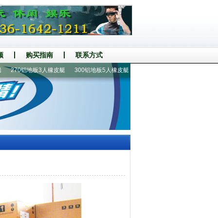
频
购买指南
联系方式
0铝地板3人橡皮艇
300铝地板5人橡皮艇
330铝地板5人冲锋舟
1人皮划艇