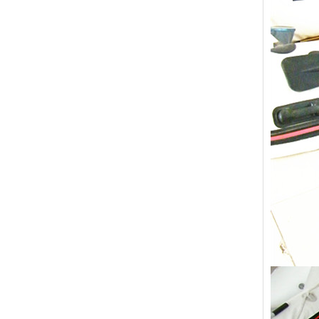
扎赉特旗
沧浪
城西
清河门
望都
婺城
青州
安康
双牌
晋宁
城阳
嘉禾
淇县
海南
凤凰
兴化
镇宁
兴仁
新化
讷河
大悟
安乡
牧野
新青
临沂
西固
汇川
莱山
和顺
太白
繁峙
溪湖
万盛