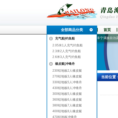
全部商品分类
首页
州
仁化
额尔古纳
栖霞
茂县
株洲市
缙云
丰宁满族自治县
永
充气船|钓鱼船
2.05米1人充气钓鱼船
2.3米2人充气钓鱼船
2.6米3人充气钓鱼船
橡皮艇|冲锋舟
230铝地板2人橡皮艇
270铝地板3人橡皮艇
当前位置
330铝地板5人冲锋舟
430铝地板8人冲锋舟
300铝地板5人橡皮艇
360铝地板6人橡皮艇
380铝地板7人橡皮艇
400铝地板8人橡皮艇
470铝地板冲锋舟