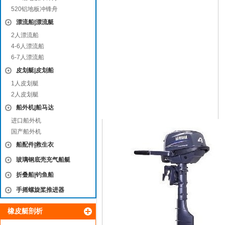
520铝地板冲锋舟
漂流船|漂流艇
2人漂流船
4-6人漂流船
6-7人漂流船
皮划艇|皮划船
1人皮划艇
2人皮划艇
船外机|船马达
进口船外机
国产船外机
船配件|救生衣
玻璃钢底壳充气船艇
折叠船|钓鱼船
手摇螺旋桨推进器
橡皮艇剖析