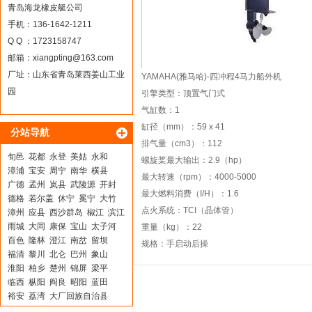
青岛海龙橡皮艇公司
手机：136-1642-1211
Q Q ：1723158747
邮箱：
xiangpting@163.com
厂址：山东省青岛莱西姜山工业
YAMAHA(雅马哈)-四冲程4马力船外机
园
引擎类型：顶置气门式
气缸数：1
缸径（mm）：59 x 41
分站导航
排气量（cm3）：112
旬邑
花都
永登
美姑
永和
螺旋桨最大输出：2.9（hp）
漳浦
宝安
周宁
南华
横县
最大转速（rpm）：4000-5000
广德
孟州
岚县
武陵源
开封
最大燃料消费（I/H）：1.6
德格
若尔盖
休宁
冕宁
大竹
点火系统：TCI（晶体管）
漳州
应县
西沙群岛
椒江
滨江
雨城
大同
康保
宝山
太子河
重量（kg）：22
百色
隆林
澄江
南岔
留坝
规格：手启动后操
福清
黎川
北仑
巴州
象山
淮阳
柏乡
楚州
锦屏
梁平
临西
枞阳
阎良
昭阳
蓝田
裕安
荔湾
大厂回族自治县
汤原
临安
三台
濮阳
康乐