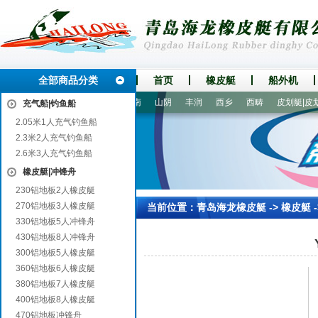
全部商品分类
首页
橡皮艇
船外机
川
盐边
江川
英山
潮南
山阴
丰润
西乡
西畴
皮划艇|皮划
充气船|钓鱼船
2.05米1人充气钓鱼船
2.3米2人充气钓鱼船
2.6米3人充气钓鱼船
橡皮艇|冲锋舟
230铝地板2人橡皮艇
270铝地板3人橡皮艇
当前位置：
青岛海龙橡皮艇
->
橡皮艇
330铝地板5人冲锋舟
430铝地板8人冲锋舟
300铝地板5人橡皮艇
360铝地板6人橡皮艇
380铝地板7人橡皮艇
400铝地板8人橡皮艇
470铝地板冲锋舟