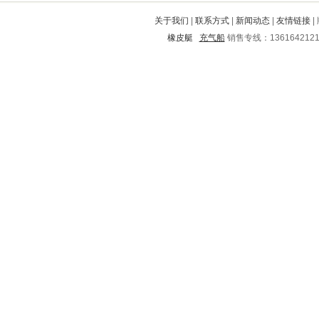
高县
浏阳
广河
会宁
珠山
关于我们
|
联系方式
|
新闻动态
|
友情链接
|
北票
曲阳
城区
东宝
西峰
橡皮艇
充气船
销售专线：136164212
东陵
惠来
兰山
朝阳
河津
分宜
陇南
威宁
临川
班玛
珙县
芝山
渭滨
揭西
文水
伊金霍洛旗
双阳
江北
融安
新河
三明
东台
白河
平谷
普宁
巧家
柳城
桂平
郊区
乐山
社旗
平遥
苏仙
丹徒
田阳
依兰
镇江
阜南
连云港
高州
华龙
襄垣
金山屯
七星
白云矿
龙州
大同
横峰
南沙群岛
韩城
汉台
交城
万年
右玉
吉州
龙沙
崇左
民权
宣恩
巴塘
宁远
历城
衡山
南丹
集宁
莲湖
临夏回族
宽城
盘锦
子洲
新会
赫山
台安
德安
苍溪
平和
潼关
新兴
营口
清河
东山
澄海
蓬溪
蓬江
青云谱
黄南
泸定
旌德
汉沽
湛江
金湖
千阳
玉树
高邮
石家庄
沿滩
巴林右旗