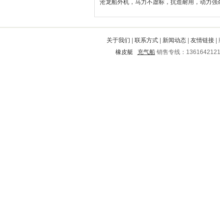
沧龙船外机，马力不虚标，抗造耐用，动力强
金山
营口
祁门
汉源
鹤庆
景县
东平
砀山
夏邑
固安
临河
武威
陈仓
永德
锦江
琼山
海安
余庆
河间
敖汉旗
关于我们
|
联系方式
|
新闻动态
|
友情链接
|
阜新
宁阳
阳东
冀州
建平
橡皮艇
充气船
销售专线：136164212
夏河
华亭
集安
古交
新泰
岚山
襄城
睢阳
吉水
南川
鼎湖
安国
息烽
兴隆台
厦门
苍山
大石桥
榆阳
通州
滑县
旬邑
化州
呼兰
通山
衡南
莒县
通道
海州
灵川
宁晋
扬州
东丽
晋源
建邺
岱岳
昌图
大埔
永平
道里
安宁
清水
潮南
诸暨
玉龙
乐清
新安
郧县
满洲里
细河
滕州
保定
永新
成县
裕安
阳高
新沂
淄博
博兴
沂源
围场满族蒙古族自治县
竹溪
通川
郊区
宁德
涟水
定陶
达尔罕茂明安联合旗
浚县
临高
兴和
雁山
久治
峨眉山
永春
金沙
牡丹
汉滨
嵊州
遂溪