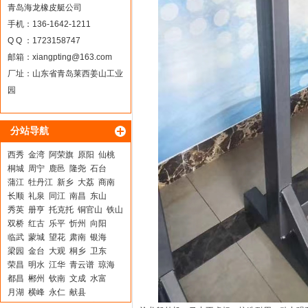
青岛海龙橡皮艇公司
手机：136-1642-1211
Q Q ：1723158747
邮箱：
xiangpting@163.com
厂址：山东省青岛莱西姜山工业
园
分站导航
西秀
金湾
阿荣旗
原阳
仙桃
桐城
周宁
鹿邑
隆尧
石台
蒲江
牡丹江
新乡
大荔
商南
长顺
礼泉
同江
南昌
东山
秀英
册亨
托克托
铜官山
铁山
双桥
红古
乐平
忻州
向阳
临武
蒙城
望花
肃南
银海
梁园
金台
大观
桐乡
卫东
荣昌
明水
江华
青云谱
琼海
都昌
郴州
钦南
文成
水富
月湖
横峰
永仁
献县
大厂回族自治县
阳明
广饶