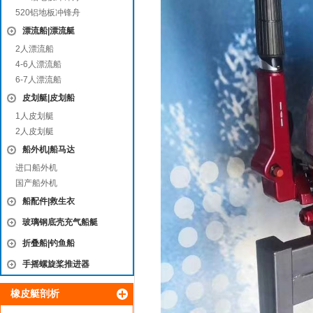
520铝地板冲锋舟
漂流船|漂流艇
2人漂流船
4-6人漂流船
6-7人漂流船
皮划艇|皮划船
1人皮划艇
2人皮划艇
船外机|船马达
进口船外机
国产船外机
船配件|救生衣
玻璃钢底壳充气船艇
折叠船|钓鱼船
手摇螺旋桨推进器
橡皮艇剖析