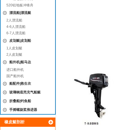
520铝地板冲锋舟
漂流船|漂流艇
2人漂流船
4-6人漂流船
6-7人漂流船
皮划艇|皮划船
1人皮划艇
2人皮划艇
船外机|船马达
进口船外机
国产船外机
船配件|救生衣
玻璃钢底壳充气船艇
折叠船|钓鱼船
手摇螺旋桨推进器
橡皮艇剖析