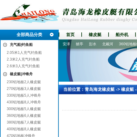
全部商品分类
首页
橡皮艇
船外机
新密
广元
井陉
柳南
安泽
猇亭
彭水
北戴河
360铝地板6
充气船|钓鱼船
2.05米1人充气钓鱼船
2.3米2人充气钓鱼船
2.6米3人充气钓鱼船
橡皮艇|冲锋舟
230铝地板2人橡皮艇
270铝地板3人橡皮艇
当前位置：
青岛海龙橡皮艇
->
橡皮艇
330铝地板5人冲锋舟
430铝地板8人冲锋舟
300铝地板5人橡皮艇
360铝地板6人橡皮艇
380铝地板7人橡皮艇
400铝地板8人橡皮艇
470铝地板冲锋舟