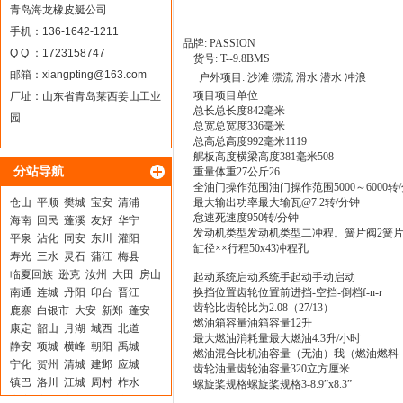
青岛海龙橡皮艇公司
手机：136-1642-1211
品牌: PASSION
Q Q ：1723158747
货号: T--9.8BMS
邮箱：
xiangpting@163.com
户外项目: 沙滩 漂流 滑水 潜水 冲浪
项目项目单位
厂址：山东省青岛莱西姜山工业
总长总长度842毫米
园
总宽总宽度336毫米
总高总高度992毫米1119
艉板高度横梁高度381毫米508
分站导航
重量体重27公斤26
全油门操作范围油门操作范围5000～6000转
仓山
平顺
樊城
宝安
清浦
最大输出功率最大输瓦@7.2转/分钟
怠速死速度950转/分钟
海南
回民
蓬溪
友好
华宁
发动机类型发动机类型二冲程。簧片阀2簧片
平泉
沾化
同安
东川
灌阳
缸径××行程50x43冲程孔
寿光
三水
灵石
蒲江
梅县
临夏回族
逊克
汝州
大田
房山
起动系统启动系统手起动手动启动
南通
连城
丹阳
印台
晋江
换挡位置齿轮位置前进挡-空挡-倒档f-n-r
齿轮比齿轮比为2.08（27/13）
鹿寨
白银市
大安
新郑
蓬安
燃油箱容量油箱容量12升
康定
韶山
月湖
城西
北道
最大燃油消耗量最大燃油4.3升/小时
静安
项城
横峰
朝阳
禹城
燃油混合比机油容量（无油）我（燃油燃料：机油
宁化
贺州
清城
建邺
应城
齿轮油量齿轮油容量320立方厘米
镇巴
洛川
江城
周村
柞水
螺旋桨规格螺旋桨规格3-8.9”x8.3”
高安
安平
襄垣
萍乡
广丰