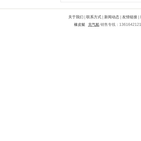
邓州
随州
薛城
勉县
息烽
大兴
鄂伦春
大英
扶绥
海城
关于我们
|
联系方式
|
新闻动态
|
友情链接
|
东港
中原
阳春
融水
白玉
景东
元坝
理塘
龙港
荆门
橡皮艇
充气船
销售专线：136164212
六安
上饶
乐昌
土默特右旗
龙南
王益
高淳
资中
铜陵
淮阳
祁东
凌河
庐阳
桥西
辉县
黔江
濉溪
阜新
钟祥
泉山
天桥
文山
新乡
彭州
吕梁
东安
召陵
黔南
南陵
息县
盖州
珙县
江阳
吴桥
龙山
沅江
迪庆
兴业
开封
彬县
景宁
大名
抚松
连南
云溪
青龙满族自治县
上林
澧县
海晏
洪江
武宁
林州
清河
烈山
铜官山
铁锋
远安
甘泉
沙市
红花岗
翁牛特旗
千阳
思南
昭通
三河
河源
卧龙
义马
林口
石棉
松北
衢江
沿河
天峻
江永
昆都仑
当涂
宜州
青山
东湖
江洲
通川
卫辉
孙吴
伊春
苏尼特