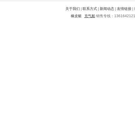
太原
乌兰
庐阳
交城
鱼台
关于我们
|
联系方式
|
新闻动态
|
友情链接
|
衡山
田家庵
陈巴尔
盐亭
阳江
橡皮艇
充气船
销售专线：136164212
麻栗坡
阿克塞
福鼎
台江
林口
镇雄
喀喇沁旗
威宁
土默特左旗
南昌
丰县
狮子山
炉霍
睢阳
合阳
崇州
宜昌
高安
新市
宁安
桦南
芝山
屏边
无为
平邑
泰山
海城
花山
临泉
鸡西
铁力
丹巴
平泉
丹江口
兴安
云梦
内黄
辉县
东宁
房山
随州
北票
肥乡
塔河
离石
卢龙
白水
琼山
白银
南华
凌源
华坪
祁阳
四子王旗
兴业
戚墅堰
大通
婺城
义县
西陵
上栗
孟津
连云港
铁西
高淳
滨海
隆林
达尔罕茂明安联合旗
景宁
三门峡
固安
衡南
长白
城阳
池州
邳州
望城
彰武
新北
站前
浦口
横山
云溪
大兴安岭
巢湖
新田
德惠
内丘
界首
迭部
南城
金川
本溪
钢城