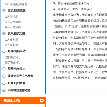
3、有良好的抗撞击缓冲作用；
520铝地板冲锋舟
4、维修简易，保养工作量较小。
漂流船|漂流艇
由于橡皮艇十分轻盈，无论在速度方面还
2人漂流船
较差的橡皮艇无法体现橡皮艇的优点，反
4-6人漂流船
优越性。所谓"优质"，是指符合欧盟CE
6-7人漂流船
与艇内刚性龙骨（或充气龙骨）和底板紧
皮划艇|皮划船
性能的胶布，使底部破损的可能性被降至
1人皮划艇
时，其它部分仍保持足够浮力，整艇具有
2人皮划艇
一定的浮力可供及时应急处理。由于有足
船外机|船马达
由于充气艇两侧有浮力胎，艇体横向倾侧
进口船外机
（即使还有较大风浪）时，它也不会横向
国产船外机
回转。除充气龙骨或充气底之外，凡刚性
船配件|救生衣
管。主要的附件，如拖曳用钢质环扣、救
玻璃钢底壳充气船艇
的游艇等船只，绝对让您放心。赶快速购
折叠船|钓鱼船
手摇螺旋桨推进器
橡皮艇剖析