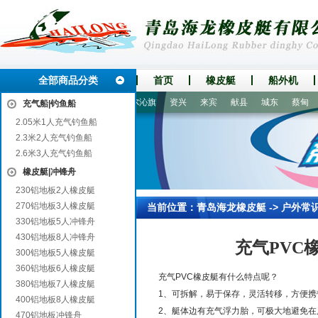
全部商品分类
首页
橡皮艇
船外机
大余
思明
山城
阿鲁科尔沁旗
资兴
来宾
献县
城东
蔡甸
充气船|钓鱼船
2.05米1人充气钓鱼船
2.3米2人充气钓鱼船
2.6米3人充气钓鱼船
橡皮艇|冲锋舟
230铝地板2人橡皮艇
270铝地板3人橡皮艇
当前位置：
青岛海龙橡皮艇
->
户外常
330铝地板5人冲锋舟
430铝地板8人冲锋舟
充气PVC
300铝地板5人橡皮艇
360铝地板6人橡皮艇
充气PVC橡皮艇有什么特点呢？
380铝地板7人橡皮艇
1、可拆解，易于保存，灵活转移，方便
400铝地板8人橡皮艇
2、艇体边有充气浮力胎，可极大地避免在
470铝地板冲锋舟