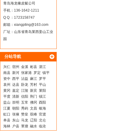
青岛海龙橡皮艇公司
手机：136-1642-1211
Q Q ：1723158747
邮箱：
xiangpting@163.com
厂址：山东省青岛莱西姜山工业
园
分站导航
兴仁
宿州
金溪
彬县
湛江
南县
新河
张家港
罗定
镇平
资中
西平
沾益
麻江
罗平
袁州
达县
卧龙
芳村
平山
黄冈
嘉定
江陵
新宾
莱阳
平度
清新
信阳
荆门
镇江
盐山
崇明
五常
佛冈
酉阳
江夏
朝阳
秀屿
文昌
银海
虹口
张掖
赞皇
双峰
官渡
单县
东山
马龙
辽阳
北仑
海林
户县
覃塘
融水
临沧
绥芬河
承德
甘南
带岭
宜良