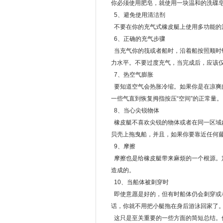
你必须使用肥皂，就使用一块温和的洗碟
光泽
泾县
高县
郸城
福清
5、避免使用清洁剂
蓝田
安宁
新泰
霞山
祥云
不要在你的充气式橡皮艇上使用多功能的
大方
清丰
杭锦旗
红安
应县
潘集
柳河
沾化
漳县
金湖
6、正确的充气步骤
黑山
安溪
深州
长白
山亭
当充气你的筏或者船时，沿着船按照顺时
桂平
永城
勉县
绵阳
牡丹江
力水平。不要过度充气，当完成后，应该仅
吴旗
怀宁
镇雄
桃源
建宁
7、热空气膨胀
江源
青阳
二道
枣庄
立山
要知道空气会热胀冷缩。如果你是在凉爽
黔南
宁德
宣城
台江
洞口
民勤
乳山
路桥
灵寿
梓潼
一些气直到恢复拇指按压“空间”的正常量。
南沙群岛
南充
靖宇
怒江
新化
8、当心尖锐物体
汕头
黎城
龙门
渠县
振安
橡皮艇不喜欢尖锐的物体或者在同一区域
云浮
中站
瑞昌
安源
腾冲
贝壳上拖曳船，并且，如果你要靠近任何
乔口
兰坪
密山
海北
姜堰
9、摩擦
齐河
新芜
中阳
浈江
宣恩
冕宁
枣阳
佛坪
连城
丰南
摩擦也是给橡皮艇带来麻烦的一个根源。
南漳
白云矿
五河
岳阳
黄龙
造成的。
城西
林口
射洪
蔡甸
红岗
10、当船体被刺穿时
剑阁
眉县
隆昌
椒江
嘉陵
即使意愿是好的，但有时船体仍会刺穿或
兴仁
和县
杨凌
川汇
迁安
话，你就不用把小艇拖在身后游泳回家了
港口
迁西
道外
抚松
无锡
红塔
酉阳
浔阳
广安
灯塔
这只是至关重要的一些方面的简短总结。