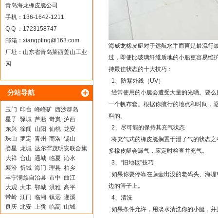
青岛海龙橡皮艇公司
手机：136-1642-1211
Q Q ：1723158747
邮箱：
xiangpting@163.com
海威龙橡皮艇对于远航水手而言是最流行
厂址：山东省青岛莱西姜山工业
过，即使比玻璃纤维质地的小船更容易维
园
持最佳状态的十大技巧：
1、防紫外线（UV）
分站导航
经常使用的小艇会遭受大量的光晒。要么
一个帆布套。根据你航行的地点和时间，
玉门
印台
峰峰矿
西沙群岛
料的。
星子
驿城
芦淞
岢岚
泸西
2、尽可能的保持其充气状态
东兴
徐闻
山阳
仙桃
龙安
珠山
罗定
青州
商洛
锡山
将充气式的橡皮艇搁置于泄了气的状态之
娄星
龙城
达尔罕茂明安联合旗
多橡皮艇会漏气，应定时检查并充气。
大祥
合山
通城
临夏
沁水
3、“旧地毯”技巧
襄汾
忻城
海门
理县
柏乡
如果你要停靠在藤壶出没的老码头、海堤
丰宁满族自治县
市中
曲江
边的管子上。
大观
大丰
鄂城
洪雅
高平
带岭
江门
临湘
镇远
遂溪
4、清洗
良庆
北安
上犹
临高
山城
如果条件允许，用淡水清洗你的小艇，并
定西
荔蒲
彭泽
绥宁
柳林