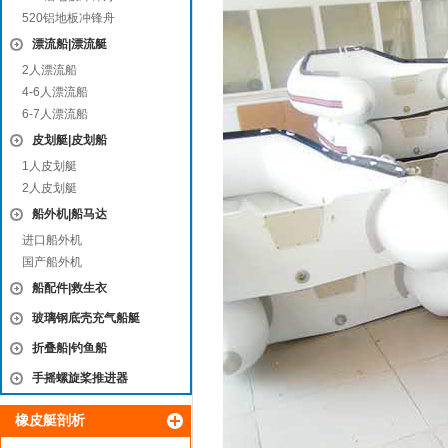
520铝地板冲锋舟
漂流船|漂流艇
2人漂流船
4-6人漂流船
6-7人漂流船
皮划艇|皮划船
1人皮划艇
2人皮划艇
船外机|船马达
进口船外机
国产船外机
船配件|救生衣
玻璃钢底壳充气船艇
折叠船|钓鱼船
手摇螺旋桨推进器
橡皮艇剖析