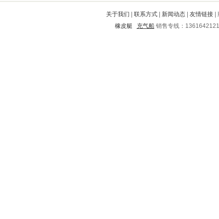
咸阳
江华
杨浦
华容区
吴川
关于我们
|
联系方式
|
新闻动态
|
友情链接
|
金堂
商州
曲靖
阳城
汕头
橡皮艇
充气船
销售专线：136164212
珠山
普洱
双江
崇左
元坝
东乡
同江
楚州
解放
寻甸
康定
根河
洛川
仪陇
兴国
福鼎
越秀
兰西
陆河
嘉陵
绿园
回民
象山
汉川
伊春市
西畴
本溪
动力
北川
雷山
城子河
行唐
大城
大庆
黄石
管城
七里河
旬阳
绩溪
安平
桐柏
鄢陵
安新
沛县
镇江
侯马
万全
岳麓
正安
紫云
新田
新市
密云
巢湖
西塞山
盘县
双城
沧州
德宏
孟州
蒲县
金牛
珙县
吉林
天河
柯城
醴陵
梁河
锡林浩特
通川
南郊
八公山
下关
五原
九台
新乐
宜川
洋县
万盛
威宁
双鸭山
惠来
丰南
新丰
海西
端州
纳雍
尖扎
福州
道外
杂多
城固
东台
永丰
泰和
诸暨
卧龙
耒阳
伍家岗
北市