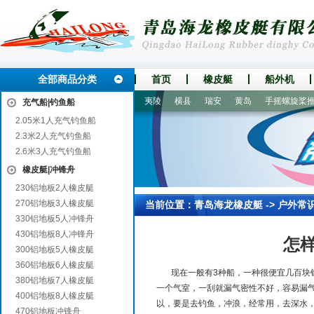
全部商品分类
首页
橡皮艇
船外机
西山
白沙
钦州
新罗
夷陵
横县
瑞安
黄岛
手摇螺旋桨推进
充气船|钓鱼船
2.05米1人充气钓鱼船
2.3米2人充气钓鱼船
2.6米3人充气钓鱼船
橡皮艇|冲锋舟
230铝地板2人橡皮艇
270铝地板3人橡皮艇
当前位置：
青岛海龙橡皮艇
->
户外常
330铝地板5人冲锋舟
430铝地板8人冲锋舟
怎
300铝地板5人橡皮艇
360铝地板6人橡皮艇
现在一般有3种船，一种很便宜几百块钱，
380铝地板7人橡皮艇
一个气室，一刮就漏气密性不好，容易漏
400铝地板8人橡皮艇
以，要是去钓鱼，冲浪，经常用，去深水，
470铝地板冲锋舟