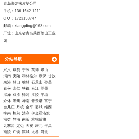
青岛海龙橡皮艇公司
手机：136-1642-1211
Q Q ：1723158747
邮箱：
xiangpting@163.com
厂址：山东省青岛莱西姜山工业
园
分站导航
兴义
镇赉
宁陕
英德
峨山
渭南
夷陵
和林格尔
康保
甘孜
泉港
林口
榆林
石景山
孙吴
泰兴
永仁
铁锋
麻江
即墨
深泽
双滦
师河
江陵
平塘
介休
湖州
桦南
青云谱
富宁
台儿庄
丹棱
金平
婺城
维西
柳南
施甸
清涧
伊金霍洛旗
沾益
静海
南长
杭锦后旗
九寨沟
定边
天祝
庆元
平昌
南陵
广饶
滨城
太谷
河北
裕华
普定
南城
雨花台
宣州