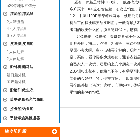
还有一种船是材料0.68的，一般都吹成0
520铝地板冲锋舟
客户买个1000左右价位船，初次去钓鱼，
漂流船|漂流艇
1.2，中层1100D聚酯纤维网布，使
2人漂流船
机加工的橡皮艇要结实耐用，一般有最少3
4-6人漂流船
出口的欧美什么的，质量绝对保正，也有
6-7人漂流船
买橡皮艇、橡皮船，关键是看你干什么用
到户外的，海上，湖泊，河流等，在这些
皮划艇|皮划船
要因小失大啊。多花点钱买个好的，玩的也
1人皮划艇
是，买船，看你要多少规格的，通俗点就是
2人皮划艇
自己家人一块玩，还是约上几个朋友一块冲
船外机|船马达
2.3米到8米都有，价格也不等，有需要
进口船外机
塑钢的会好些，轻，携带方便。一般随船
国产船外机
买个船外机（马达）这样，会更好些，体
船配件|救生衣
尽情的去happy吧。
玻璃钢底壳充气船艇
折叠船|钓鱼船
手摇螺旋桨推进器
橡皮艇剖析