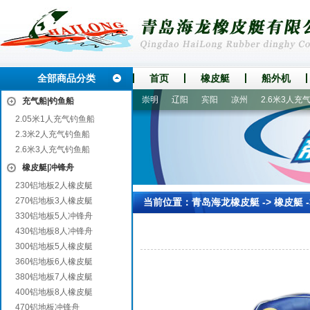
全部商品分类
首页
橡皮艇
船外机
虎林
晋中
长寿
罗源
崇明
辽阳
宾阳
凉州
2.6米3人充气钓
充气船|钓鱼船
2.05米1人充气钓鱼船
2.3米2人充气钓鱼船
2.6米3人充气钓鱼船
橡皮艇|冲锋舟
230铝地板2人橡皮艇
270铝地板3人橡皮艇
当前位置：
青岛海龙橡皮艇
->
橡皮艇
-
330铝地板5人冲锋舟
430铝地板8人冲锋舟
300铝地板5人橡皮艇
360铝地板6人橡皮艇
380铝地板7人橡皮艇
400铝地板8人橡皮艇
470铝地板冲锋舟