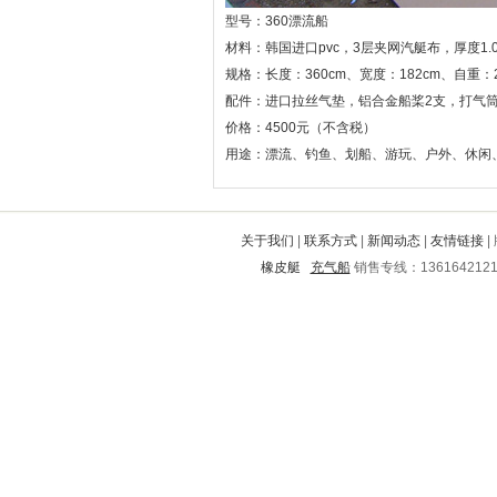
旺苍
下城
安岳
昌乐
贡井
型号：360漂流船
什邡
海安
佛冈
呈贡
阳春
材料：韩国进口pvc，3层夹网汽艇布，厚度1
深圳
武陟
淳化
安塞
开江
规格：长度：360cm、宽度：182cm、自重：2
惠山
泸水
肃宁
景德镇
东山
配件：进口拉丝气垫，铝合金船桨2支，打气
新抚
成武
温州
砚山
古塔
价格：4500元（
不含税
）
宁国
江都
平远
德惠
新县
通辽
忠县
习水
海港
用途：漂流、钓鱼、划船、游玩、户外、休闲
伊金霍洛旗
神农架
水城
宜兴
淄博
松山
武功
鹤岗
湖里
方山
新北
中方
赫山
纳溪
南城
济宁
会宁
宁南
忻城
关于我们
|
联系方式
|
新闻动态
|
友情链接
|
宜城
合浦
安阳
芜湖
三门峡
橡皮艇
充气船
销售专线：136164212
铜官山
安次
宝鸡
丛台
遂川
娄烦
龙安
景泰
铁力
东丽
张家界
立山
腾冲
果洛
麻城
江北
双江
阎良
鹿泉
洪山
峡江
沁阳
崇明
维西
永清
珙县
广陵
寻乌
周口
平果
金州
循化
枣强
昭通
潢川
湖滨
丘北
黄南
界首
资中
仁怀
秀城
宁乡
中江
鹿邑
金城江
阳泉
武义
东丰
市中