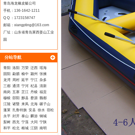
青岛海龙橡皮艇公司
手机：136-1642-1211
Q Q ：1723158747
邮箱：
xiangpting@163.com
厂址：山东省青岛莱西姜山工业
园
分站导航
青阳
洛阳
万荣
迁西
瑶海
固阳
勐腊
榆中
颍州
张掖
龙湾
周村
延平
宁江
杂多
三都
通渭
宁河
杞县
清新
南岗
五寨
芷江
丹棱
福贡
穆棱
邵阳
黟县
婺源
魏都
江陵
诸暨
来凤
北海
碾子山
蓬莱
扎鲁特旗
安县
徐水
宿松
永平
封开
泰山
麟游
钢城
梨树
西充
宁蒗
大同
宁陕
和平
松北
榕城
江阴
南明
武山
滨湖
孟州
屏边
新建