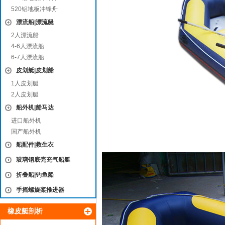
520铝地板冲锋舟
漂流船|漂流艇
2人漂流船
4-6人漂流船
6-7人漂流船
皮划艇|皮划船
1人皮划艇
2人皮划艇
船外机|船马达
进口船外机
国产船外机
船配件|救生衣
玻璃钢底壳充气船艇
折叠船|钓鱼船
手摇螺旋桨推进器
橡皮艇剖析