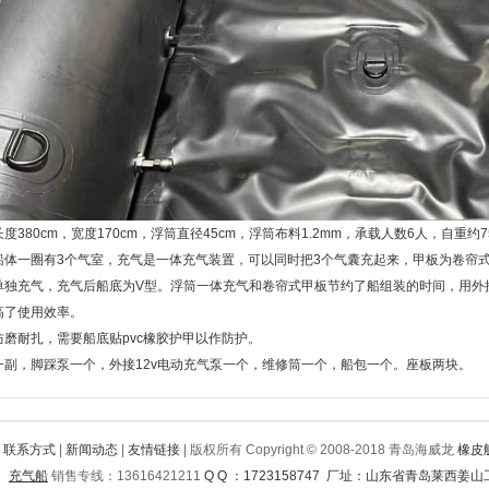
长度
380cm
，宽度
170cm
，浮筒直径
45cm
，浮筒布料
1.2mm
，承载人数
6
人，自重约
7
船体一圈有
3
个气室，充气是一体充气装置，可以同时把
3
个气囊充起来，甲板为卷帘
单独充气，充气后船底为
V
型。浮筒一体充气和卷帘式甲板节约了船组装的时间，用外
高了使用效率。
磨耐扎，需要船底贴pvc橡胶护甲以作防护。
一副，脚踩泵一个，外接
12v
电动充气泵一个，维修筒一个，船包一个。座板两块。
联系方式
|
新闻动态
|
友情链接
| 版权所有 Copyright © 2008-2018 青岛海威龙
橡皮
充气船
销售专线：13616421211
Q Q ：1723158747
厂址：山东省青岛莱西姜山