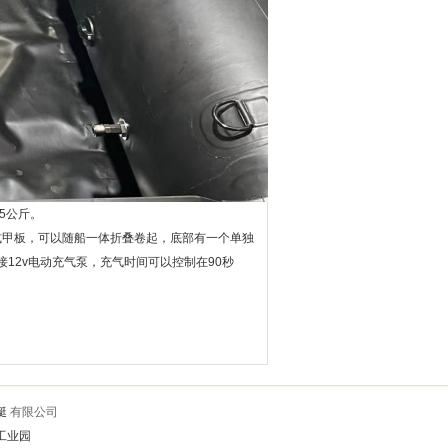
5
公斤。
式甲板，可以随船一体折叠卷起，底部有一个单独
接
12v
电动充气泵，充气时间可以控制在
90
秒
艇
有限公司
工业园