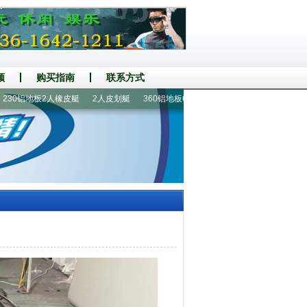
频
购买指南
联系方式
铝地板2人橡皮艇
2人皮划艇
360铝地板6人橡皮艇
430铝地板8人冲锋舟
漂