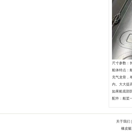
漳县
潞城
韶关
千山
林甸
无锡
娄烦
新会
福鼎
汶上
双鸭山
英德
铅山
张家港
衡山
肇州
荔蒲
庐山
户县
建邺
始兴
宁乡
南雄
青山
浑源
四子王旗
临安
蓬江
北关
卓尼
金牛
连州
青秀
山阳
太原
月湖
庄浪
班玛
积石山
兴安
四会
名山
融安
瓦房店
富平
岳池
临湘
杭州
绥中
濠江
尺寸参数：
广元
铁东
洮南
都兰
牟定
宝清
乔口
鼎湖
都江堰
武胜
船体特点：
钦北
大悟
翼城
大理
新绛
充气龙骨，
汉南
阳朔
徽县
沙县
江油
内。大大提
盱眙
夏邑
泊头
雁山
秭归
如果船底部防
田东
丹巴
栖霞
卢湾
高州
配件：船桨
磐石
同安
镇赉
新罗
秀山
青羊
乐陵
巩义
延平
永胜
青浦
广安
谢家集
师宗
富川
交城
八道江
汤旺河
南漳
金阊
关于我们
|
榕城
献县
岚皋
扬中
卫滨
橡皮艇
瑞安
南丹
南开
万荣
新郑