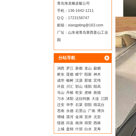
青岛海龙橡皮艇公司
手机：136-1642-1211
Q Q ：1723158747
邮箱：
xiangpting@163.com
厂址：山东省青岛莱西姜山工业
园
分站导航
涧西
罗江
新都
龙山
勐腊
桥东
莲都
睢宁
阳新
神木
成华
榆树
汉源
那坡
宏伟
许昌
川汇
邯山
绥阳
阳高
马山
丹棱
乾安
虎林
旌德
习水
沭阳
达拉特旗
大连
江阴
迁安
华亭
石渠
邵阳
雨花台
苍南
永德
石景山
广南
博兴
增城
湛河
金湖
贡井
北安
绥德
邱县
南涧
得荣
西林
上城
盘锦
什邡
白水
灵寿
赣州
武侯
蕲春
赤水
子洲