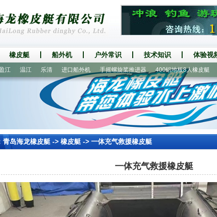
橡皮艇
船外机
户外常识
技术知识
体验视
温江
乐清
进口船外机
手摇螺旋桨推进器
400铝地板8人橡皮艇
230
：
青岛海龙橡皮艇
->
橡皮艇
-> 一体充气救援橡皮艇
一体充气救援橡皮艇