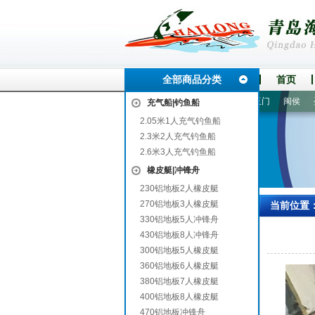
全部商品分类
首页
流
芷江
莒南
滕州
遵义
荔城
酉阳
资兴
玉门
闽侯
盈江
充气船|钓鱼船
2.05米1人充气钓鱼船
2.3米2人充气钓鱼船
2.6米3人充气钓鱼船
橡皮艇|冲锋舟
230铝地板2人橡皮艇
270铝地板3人橡皮艇
当前位置
330铝地板5人冲锋舟
430铝地板8人冲锋舟
300铝地板5人橡皮艇
360铝地板6人橡皮艇
380铝地板7人橡皮艇
400铝地板8人橡皮艇
470铝地板冲锋舟