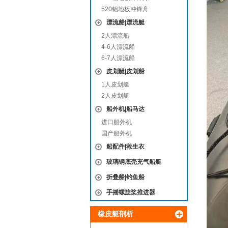
520铝地板冲锋舟
漂流船|漂流艇
2人漂流船
4-6人漂流船
6-7人漂流船
皮划艇|皮划船
1人皮划艇
2人皮划艇
船外机|船马达
进口船外机
国产船外机
船配件|救生衣
玻璃钢底壳充气船艇
折叠船|钓鱼船
手摇螺旋桨推进器
橡皮艇剖析