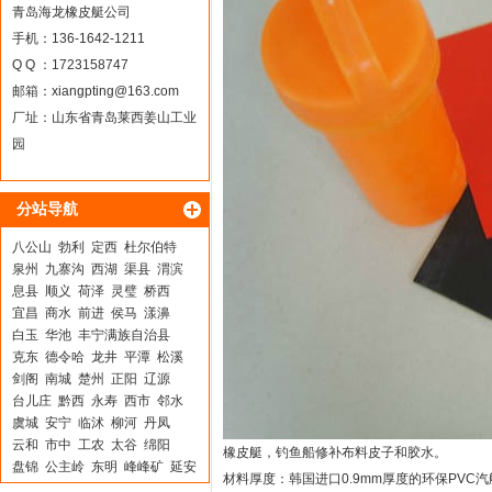
青岛海龙橡皮艇公司
手机：136-1642-1211
Q Q ：1723158747
邮箱：
xiangpting@163.com
厂址：山东省青岛莱西姜山工业
园
分站导航
八公山
勃利
定西
杜尔伯特
泉州
九寨沟
西湖
渠县
渭滨
息县
顺义
荷泽
灵璧
桥西
宜昌
商水
前进
侯马
漾濞
白玉
华池
丰宁满族自治县
克东
德令哈
龙井
平潭
松溪
剑阁
南城
楚州
正阳
辽源
台儿庄
黔西
永寿
西市
邻水
虞城
安宁
临沭
柳河
丹凤
云和
市中
工农
太谷
绵阳
橡皮艇，钓鱼船修补布料皮子和胶水。
盘锦
公主岭
东明
峰峰矿
延安
材料厚度：韩国进口0.9mm厚度的环保PVC
睢阳
繁峙
德惠
萨尔图
冠县