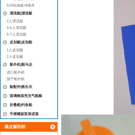
520铝地板冲锋舟
漂流船|漂流艇
2人漂流船
4-6人漂流船
6-7人漂流船
皮划艇|皮划船
1人皮划艇
2人皮划艇
船外机|船马达
进口船外机
国产船外机
船配件|救生衣
玻璃钢底壳充气船艇
折叠船|钓鱼船
手摇螺旋桨推进器
橡皮艇剖析