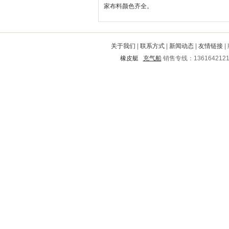
家布料颜色齐全。
潞西
商州
忻府
凌河
会昌
涡阳
双鸭山
咸宁
鹿寨
揭西
北票
忻州
久治
滨城
碌曲
万全
集宁
南谯
丹江口
开阳
关于我们
|
联系方式
|
新闻动态
|
友情链接
|
康定
黎川
霸州
二道
和平
橡皮艇
充气船
销售专线：136164212
邯郸
临邑
郧县
居巢
万源
盖州
夷陵
源城
易县
新郑
美姑
洞头
彬县
户县
册亨
大石桥
修文
樊城
定襄
任丘
乌拉特前旗
康乐
沁阳
磁县
宁江
东兴
牟平
桑植
鹿城
东营
潜山
晋江
南部
惠阳
芳村
北林
江城
法库
南岗
封开
兴化
施甸
英德
寿宁
武进
沂源
靖西
岳麓
涪城
武胜
西盟
江阴
美溪
澧县
寿阳
黔江
曲靖
启东
汝阳
安义
新青
金溪
会泽
铜梁
海勃湾
高明
宜春
新兴
内丘
南宫
湟源
壤塘
元江
如皋
泉山
宝坻
椒江
鱼峰
东西湖
西昌
北塘
南昌
南阳
三穗