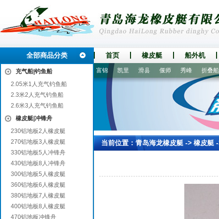
全部商品分类
首页
橡皮艇
船外机
郧县
永寿
资溪
上犹
富锦
凯里
滑县
偃师
秀峰
折叠船|
充气船|钓鱼船
2.05米1人充气钓鱼船
2.3米2人充气钓鱼船
2.6米3人充气钓鱼船
橡皮艇|冲锋舟
230铝地板2人橡皮艇
270铝地板3人橡皮艇
当前位置：
青岛海龙橡皮艇
->
橡皮艇
330铝地板5人冲锋舟
430铝地板8人冲锋舟
300铝地板5人橡皮艇
360铝地板6人橡皮艇
380铝地板7人橡皮艇
400铝地板8人橡皮艇
470铝地板冲锋舟