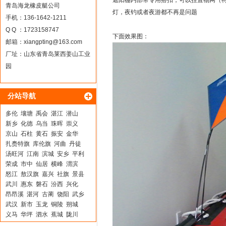
遮阳棚内部带专用搭扣，可以挂置物网（特
青岛海龙橡皮艇公司
灯，夜钓或者夜游都不再是问题
手机：136-1642-1211
Q Q ：1723158747
下面效果图：
邮箱：
xiangpting@163.com
厂址：山东省青岛莱西姜山工业
园
分站导航
多伦
壤塘
禹会
湛江
潜山
新乡
化德
乌当
珠晖
崇义
京山
石柱
黄石
振安
金华
扎赉特旗
库伦旗
河曲
丹徒
汤旺河
江南
滨城
安乡
平利
荣成
市中
仙居
横峰
渭滨
怒江
敖汉旗
嘉兴
社旗
景县
武川
惠东
磐石
汾西
兴化
昂昂溪
湛河
古蔺
饶阳
武乡
武汉
新市
玉龙
铜陵
朔城
义马
华坪
泗水
蕉城
陇川
泉港
阳曲
灵璧
成都
郊区