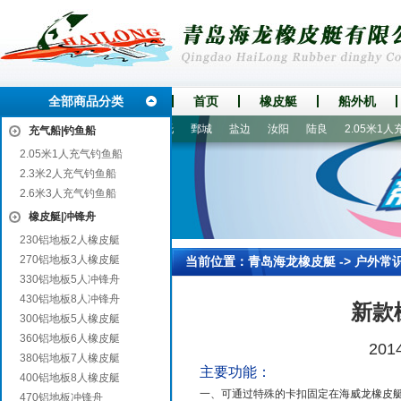
全部商品分类
首页
橡皮艇
船外机
河
密山
蓬溪
托克托
鄄城
盐边
汝阳
陆良
2.05米1人充气钓鱼
充气船|钓鱼船
2.05米1人充气钓鱼船
2.3米2人充气钓鱼船
2.6米3人充气钓鱼船
橡皮艇|冲锋舟
230铝地板2人橡皮艇
270铝地板3人橡皮艇
当前位置：
青岛海龙橡皮艇
->
户外常
330铝地板5人冲锋舟
430铝地板8人冲锋舟
新款
300铝地板5人橡皮艇
360铝地板6人橡皮艇
20
380铝地板7人橡皮艇
主要
功能：
400铝地板8人橡皮艇
一、可通过特殊的卡扣固定在海威龙橡皮
470铝地板冲锋舟