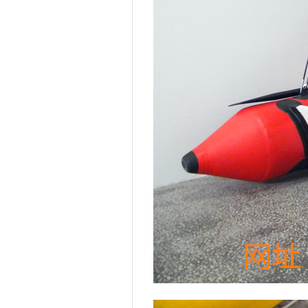
武陵源
安平
利辛
绵阳
雄县
潮阳
延川
霍邱
临泉
桃源
无锡
苏尼特
武宁
古交
兴安
乌马河
砀山
壶关
凤凰
定西
长安
桐庐
江陵
梅江
宜城
三水
大安
南陵
陇西
邯郸
万盛