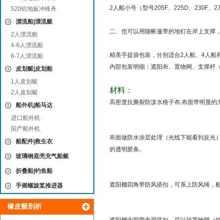
2人船小号（型号205F、225D、230F、2
520铝地板冲锋舟
漂流船|漂流艇
二、也可以用随帐篷带的地钉在岸上支撑
2人漂流船
4-6人漂流船
精美手提袋包装，分别适合2人船、4人船
6-7人漂流船
内部包装明细：遮阳布、置物网、支撑杆
皮划艇|皮划船
1人皮划艇
材料：
2人皮划艇
高密度抗撕裂防泼水格子布,布面带明显的
船外机|船马达
进口船外机
国产船外机
布面做防水涂层处理（光线下能看到反光
船配件|救生衣
的透明胶条。
玻璃钢底壳充气船艇
折叠船|钓鱼船
遮阳棚四角带防风搭扣，可系上防风绳，
手摇螺旋桨推进器
橡皮艇剖析