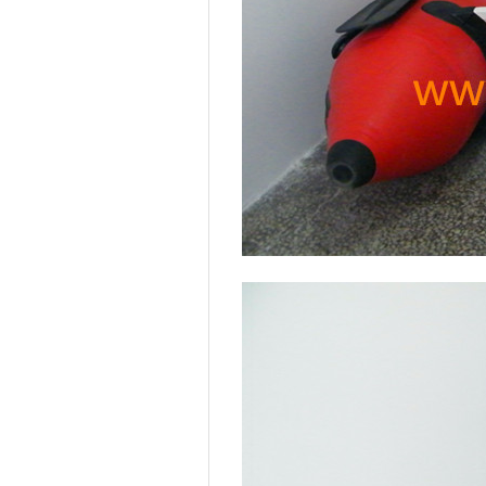
邹城
沙市
南江
上思
三原
墨江
陵水
耿马
陆川
沛县
港北
德惠
左权
古塔
清水河
开鲁
曾都
汉川
凌云
沙河口
岱岳
果洛
洪山
乔口
隆安
祁门
曲沃
武都
曲江
泊头
叠彩
迁西
光泽
蕉岭
林甸
赞皇
威宁
东明
宁明
金湾
黑水
清河
莒南
东海
南乐
华县
双阳
江阳
泾川
靖州
崇文
长子
凌海
余干
滨州
和林格尔
大新
玉门
原平
会理
新宾
双鸭山
内江
饶平
兴县
漳浦
白河
广丰
玛曲
尚志
抚顺
泗洪
平江
丹东
南康
云梦
榆次
夏河
浚县
富宁
龙里
古田
昔阳
台州
福安
滨海
海口
罗江
石首
南浔
乌兰
休宁
从化
江东
桥西
开封
乾县
武鸣
雁峰
运河
铁西
黄埔
贞丰
安康
启东
宜丰
平山
昌宁
八道江
城中