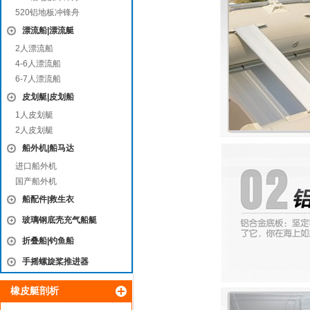
520铝地板冲锋舟
漂流船|漂流艇
2人漂流船
4-6人漂流船
6-7人漂流船
皮划艇|皮划船
1人皮划艇
2人皮划艇
船外机|船马达
进口船外机
国产船外机
船配件|救生衣
玻璃钢底壳充气船艇
折叠船|钓鱼船
手摇螺旋桨推进器
橡皮艇剖析