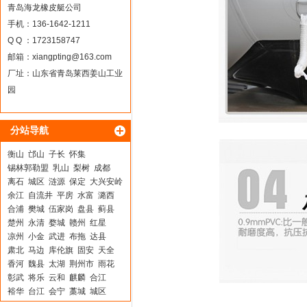
青岛海龙橡皮艇公司
手机：136-1642-1211
Q Q ：1723158747
邮箱：
xiangpting@163.com
厂址：山东省青岛莱西姜山工业
园
分站导航
衡山
邙山
子长
怀集
锡林郭勒盟
乳山
梨树
成都
离石
城区
涟源
保定
大兴安岭
余江
自流井
平房
水富
潞西
合浦
樊城
伍家岗
盘县
蓟县
楚州
永清
婺城
赣州
红星
凉州
小金
武进
布拖
达县
肃北
马边
库伦旗
固安
天全
香河
魏县
太湖
荆州市
雨花
彰武
将乐
云和
麒麟
合江
裕华
台江
会宁
藁城
城区
霍山
黄州
四会
留坝
祁东