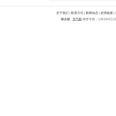
安义
城东
金川
锡林浩特
南岗
响水
桐城
东昌府
临城
政和
关于我们
|
联系方式
|
新闻动态
|
友情链接
|
临翔
武城
湛河
太原
绥阳
橡皮艇
充气船
销售专线：136164212
任县
江北
勐腊
龙井
武鸣
龙里
东营市
海州
抚顺
吉州
芦溪
新河
卓资
蓝山
回民
南开
大安
翠峦
港闸
建邺
大城
肥西
乐亭
宾县
九江
汇川
孟连
吉安
凤泉
遂川
七里河
元江
民和
南明
永吉
黄梅
上饶
资溪
阿尔山
淮滨
惠水
蜀山
铁锋
铅山
岭东
清徐
吉利
东洲
鹤岗
海拉尔
麟游
乌马河
简阳
陆川
郫县
云安
鹿泉
凤翔
来安
宜昌
青山湖
南康
武穴
松江
射洪
襄樊
崇川
新乡
驻马店
莱州
盐湖
庆城
桓台
吉县
黔东南
六安
海珠
凭祥
临洮
湘西
乐昌
鲁山
渠县
珠山
旌阳
岷县
古城
平川
鼓楼
休宁
蒲江
恭城
泰兴
信州
临湘