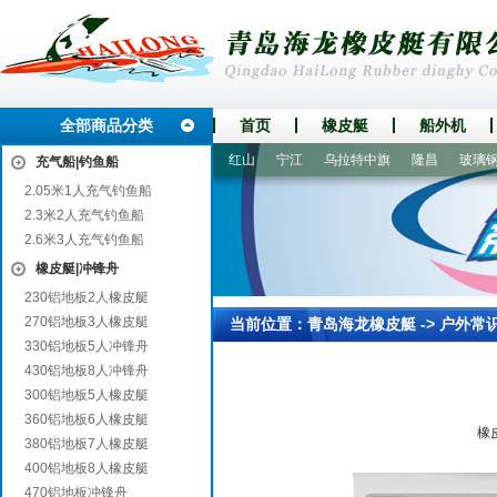
全部商品分类
首页
橡皮艇
船外机
商丘
富县
桐乡
东兴
红山
宁江
乌拉特中旗
隆昌
玻璃钢底
充气船|钓鱼船
2.05米1人充气钓鱼船
2.3米2人充气钓鱼船
2.6米3人充气钓鱼船
橡皮艇|冲锋舟
230铝地板2人橡皮艇
270铝地板3人橡皮艇
当前位置：
青岛海龙橡皮艇
->
户外常
330铝地板5人冲锋舟
430铝地板8人冲锋舟
300铝地板5人橡皮艇
360铝地板6人橡皮艇
橡皮艇产品细
380铝地板7人橡皮艇
400铝地板8人橡皮艇
470铝地板冲锋舟