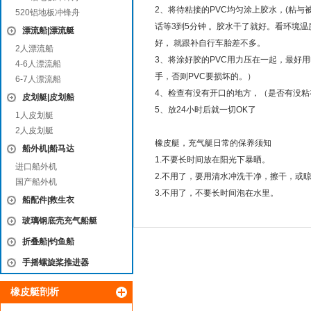
2、将待粘接的PVC均匀涂上胶水，(粘与
520铝地板冲锋舟
话等3到5分钟 。胶水干了就好。看环境
漂流船|漂流艇
好， 就跟补自行车胎差不多。
2人漂流船
3、将涂好胶的PVC用力压在一起，最好
4-6人漂流船
手，否则PVC要损坏的。）
6-7人漂流船
4、检查有没有开口的地方，（是否有没
皮划艇|皮划船
5、放24小时后就一切OK了
1人皮划艇
2人皮划艇
橡皮艇，充气艇日常的保养须知
船外机|船马达
1.不要长时间放在阳光下暴晒。
进口船外机
2.不用了，要用清水冲洗干净，擦干，或
国产船外机
3.不用了，不要长时间泡在水里。
船配件|救生衣
玻璃钢底壳充气船艇
折叠船|钓鱼船
手摇螺旋桨推进器
橡皮艇剖析