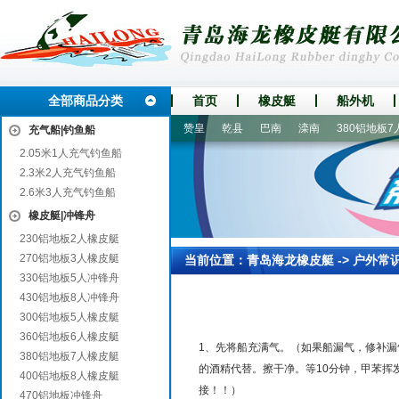
全部商品分类
首页
橡皮艇
船外机
萍乡
海兴
四方
余姚
赞皇
乾县
巴南
滦南
380铝地板7人
充气船|钓鱼船
2.05米1人充气钓鱼船
2.3米2人充气钓鱼船
2.6米3人充气钓鱼船
橡皮艇|冲锋舟
230铝地板2人橡皮艇
270铝地板3人橡皮艇
当前位置：
青岛海龙橡皮艇
->
户外常
330铝地板5人冲锋舟
430铝地板8人冲锋舟
300铝地板5人橡皮艇
360铝地板6人橡皮艇
1、先将船充满气。（如果船漏气，修补漏
380铝地板7人橡皮艇
的酒精代替。擦干净。等10分钟，甲苯挥
400铝地板8人橡皮艇
接！！）
470铝地板冲锋舟