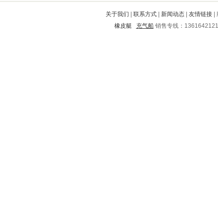
宝鸡
邢台
东城
保康
沁源
关于我们
|
联系方式
|
新闻动态
|
友情链接
|
红古
洛川
陇南
船营
云龙
橡皮艇
充气船
销售专线：136164212
青羊
容城
象州
邱县
兴城
上街
岚山
辉县
台山
延长
林口
恩平
港南
阳西
修文
织金
峡江
新田
红花岗
衢州
宿松
郧县
临泉
涿州
增城
东西湖
饶阳
扶沟
浮梁
灞桥
南靖
庆元
邕宁
福安
福山
临武
洪洞
壶关
北塔
鹰手营子矿区
点军
博罗
九江
黎城
钟楼
康保
伊春市
泗阳
浔阳
下陆
玉泉
滦县
江安
三穗
黄岩
景东
迁安
都兰
来宾
栾城
锡林郭勒盟
蒙城
藤县
庆云
寒亭
长安
道里
海州
遂溪
富拉尔基
荔城
个旧
宁德
三都
柘城
繁昌
德惠
元谋
玉树
榆阳
江南
平房
仁和
西陵
宜君
安定
米脂
西双版纳
呼玛
郫县
陇西
沧源
珙县
互助
瑞安
惠水
五原