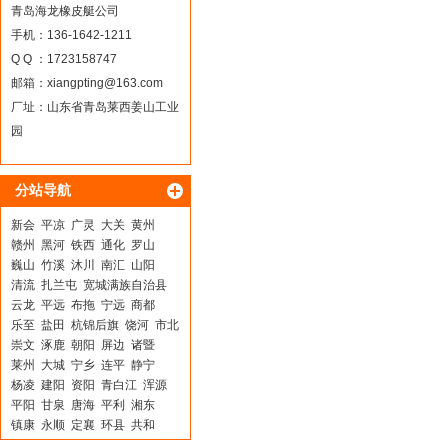
青岛海龙橡皮艇公司
手机：136-1642-1211
Q Q ：1723158747
邮箱：
xiangpting@163.com
厂址：山东省青岛莱西姜山工业
园
分站导航
新会
平凉
广灵
大关
黄州
赣州
黑河
铁西
通化
罗山
巍山
竹溪
沐川
南汇
山阳
清流
扎兰屯
宽城满族自治县
云龙
平远
布拖
宁远
商都
乐至
盐田
杭锦后旗
饶河
市北
崇文
涿鹿
朝阳
屏边
诸暨
莱州
大城
宁乡
连平
静宁
杨凌
建阳
资阳
青白江
浑源
平阳
甘泉
唐海
平利
湘东
镇康
永顺
定襄
环县
共和
张家口
宾川
太谷
吉州
南宫