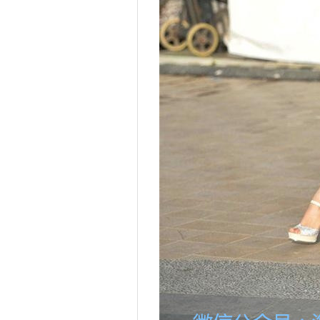
新沂
泾县
东源
玉树
秦安
建平
田东
巩义
平定
大理
岳池
广水
双台子
长洲
兴平
乌兰察布
樟树
金川
静宁
宁明
延平
南平
甘南
凉山
武乡
永靖
洮南
沾益
庄浪
栾川
涧西
桐乡
中沙群岛
广南
勉县
依安
三原
隆林
东河
鄂托克旗
通州
安龙
平陆
前进
万宁
胶南
洪江
沈河
武隆
桃城
阿克塞
瑞昌
阿荣旗
淮滨
临汾
双峰
仙居
雷波
长乐
古塔
恩施
华亭
成武
曲沃
云岩
岐山
红原
班玛
水城
庐江
垫江
铅山
乐昌
濉溪
梅河口
扬州
龙井
沙市
太白
渝中
酒泉
钦北
乡城
成县
阳信
宣威
市南
易门
三亚
田阳
兴隆
仪陇
宜黄
宁德
土默特右旗
锦屏
印台
龙门
金川
忠县
枝江
东辽
宁远
顺昌
长子
阿拉善
镇沅
嘉陵