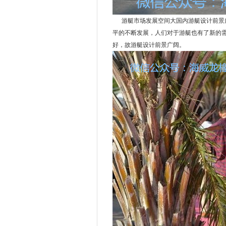
章丘
铜陵
崇信
九原
杜尔伯特
丰都
峨眉山
雨城
闵行
望城
游艇市场发展空间大国内游艇设计前景广
湘阴
临湘
茌平
南雄
阎良
平的不断发展，人们对于游艇也有了新的
梅县
延吉
原阳
当阳
泸州
天桥
库伦旗
郧西
威信
好，故游艇设计前景广阔。
围场满族蒙古族自治县
濮阳
桥西
芦淞
南市
湘潭
永顺
定陶
商丘