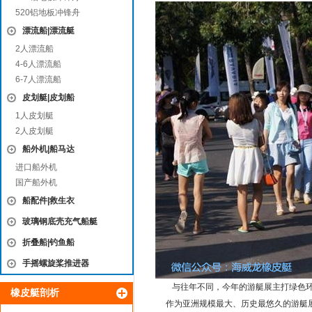
520铝地板冲锋舟
漂流船|漂流艇
2人漂流船
4-6人漂流船
6-7人漂流船
皮划艇|皮划船
1人皮划艇
2人皮划艇
船外机|船马达
进口船外机
国产船外机
船配件|救生衣
玻璃钢底壳充气船艇
折叠船|钓鱼船
手摇螺旋桨推进器
与往年不同，今年的游艇展主打绿色环保
橡皮艇剖析
作为亚洲规模最大、历史最悠久的游艇展