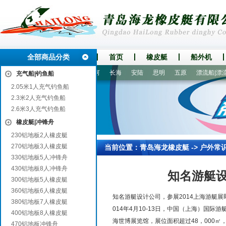
全部商品分类
首页
橡皮艇
船外机
仓山
平山
城固
师河
长海
安陆
思明
五原
漂流船|漂流艇
充气船|钓鱼船
2.05米1人充气钓鱼船
2.3米2人充气钓鱼船
2.6米3人充气钓鱼船
橡皮艇|冲锋舟
230铝地板2人橡皮艇
270铝地板3人橡皮艇
当前位置：
青岛海龙橡皮艇
->
户外常
330铝地板5人冲锋舟
430铝地板8人冲锋舟
知名游艇设
300铝地板5人橡皮艇
360铝地板6人橡皮艇
知名游艇设计公司，参展2014上海游艇展
380铝地板7人橡皮艇
014年4月10-13日，中国（上海）
400铝地板8人橡皮艇
海世博展览馆，展位面积超过48，000㎡
470铝地板冲锋舟