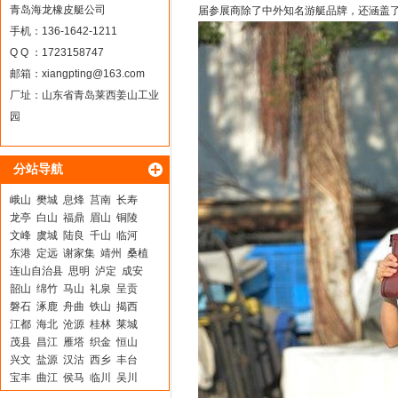
青岛海龙橡皮艇公司
届参展商除了中外知名游艇品牌，还涵盖
手机：136-1642-1211
Q Q ：1723158747
邮箱：
xiangpting@163.com
厂址：山东省青岛莱西姜山工业
园
分站导航
峨山
樊城
息烽
莒南
长寿
龙亭
白山
福鼎
眉山
铜陵
文峰
虞城
陆良
千山
临河
东港
定远
谢家集
靖州
桑植
连山自治县
思明
泸定
成安
韶山
绵竹
马山
礼泉
呈贡
磐石
涿鹿
舟曲
铁山
揭西
江都
海北
沧源
桂林
莱城
茂县
昌江
雁塔
织金
恒山
兴文
盐源
汉沽
西乡
丰台
宝丰
曲江
侯马
临川
吴川
东兰
抚远
五峰
福贡
深泽